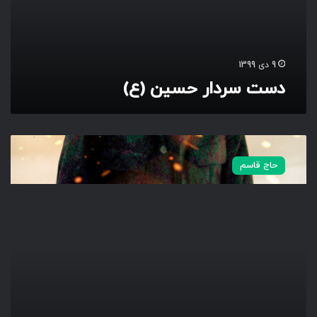
ر
ح
س
ی
9 دی 1399
ن
دست سردار حسین (ع)
(
ع
)
#
ا
حاج قاسم
ن
ت
ق
ا
م
_
س
خ
ت