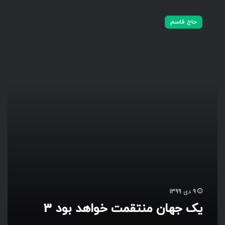
ی
ک
حاج قاسم
ج
ه
ا
ن
م
ن
ت
ق
م
ت
خ
و
ا
ه
د
ب
9 دی 1399
و
یک جهان منتقمت خواهد بود 3
د
3