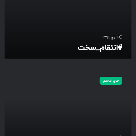
9 دی 1399
#انتقام_سخت
خ
و
حاج قاسم
ن
خ
و
ا
ه
ا
ن
س
ل