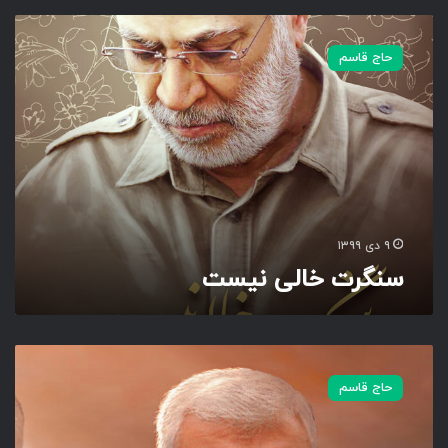
س
ن
حاج قاسم
گ
ر
ت
خ
ا
ل
ی
ن
ی
۹ دی ۱۳۹۹
س
سنگرت خالی نیست
ت
ب
ه
حاج قاسم
ا
ح
ت