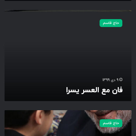
ف
ا
حاج قاسم
ن
م
ع
ا
ل
ع
س
ر
ی
9 دی 1399
س
فان مع العسر یسرا
ر
ا
ی
ت
حاج قاسم
ی
م