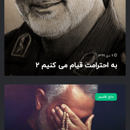
ق
ی
ا
م
م
ی
ک
ن
ی
۹ دی ۱۳۹۹
م
به احترامت قیام می کنیم ۲
۲
ش
ک
حاج قاسم
ر
خ
د
ا
ع