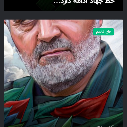
خط جهاد ادامه دارد…
ا
ر
د
…
ع
ل
حاج قاسم
م
د
ا
ر
ن
ی
ا
م
د