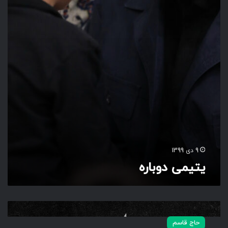
ی
د
و
ب
ا
ر
ه
9 دی 1399
یتیمی دوباره
س
ر
حاج قاسم
د