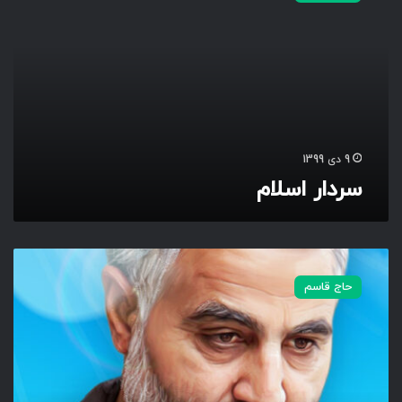
ا
ر
ا
س
ل
ا
م
9 دی 1399
سردار اسلام
س
ر
حاج قاسم
د
ا
ر
ش
ه
ی