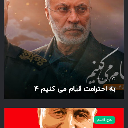
ر
ا
م
ت
ق
ی
ا
م
م
ی
ک
ن
ی
۹ دی ۱۳۹۹
م
به احترامت قیام می کنیم ۴
۴
ب
ه
حاج قاسم
ا