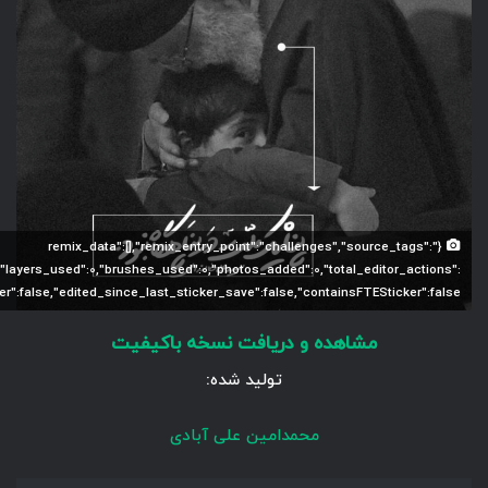
{"remix_data":[],"remix_entry_point":"challenges","source_tags":
0,"layers_used":0,"brushes_used":0,"photos_added":0,"total_editor_actions":
cker":false,"edited_since_last_sticker_save":false,"containsFTESticker":false}
مشاهده و دریافت نسخه باکیفیت
تولید شده:
محمدامین علی آبادی