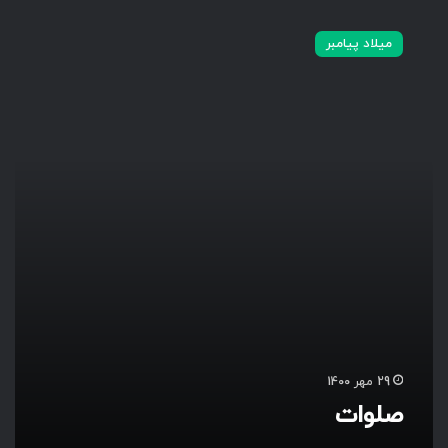
ص
ل
میلاد پیامبر
و
ا
ت
29 مهر 1400
صلوات