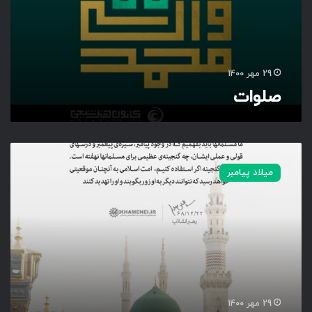
29 مهر 1400
صلوات
گ
ن
میلاد پیامبر
ج
ی
ن
ه
ع
ظ
ی
م
29 مهر 1400