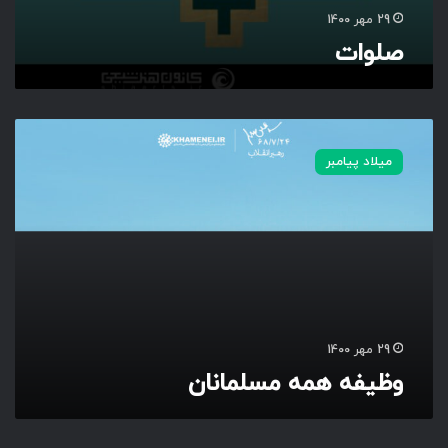
29 مهر 1400
صلوات
و
ظ
میلاد پیامبر
ی
ف
ه
ه
م
ه
م
س
ل
29 مهر 1400
م
وظیفه همه مسلمانان
ا
ن
ا
ن