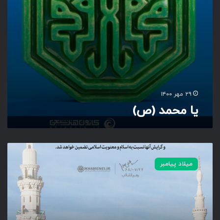
۲۹ مهر ۱۴۰۰
یا محمد (ص)
ا
گ
میلاد پیامبر
ر
پ
ی
ا
م