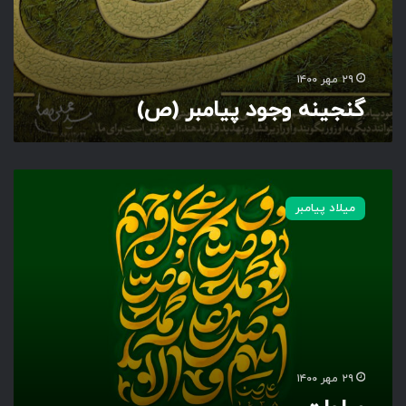
ب
ر
(
ص
۲۹ مهر ۱۴۰۰
)
گنجینه وجود پیامبر (ص)
ص
ل
میلاد پیامبر
و
ا
ت
۲۹ مهر ۱۴۰۰