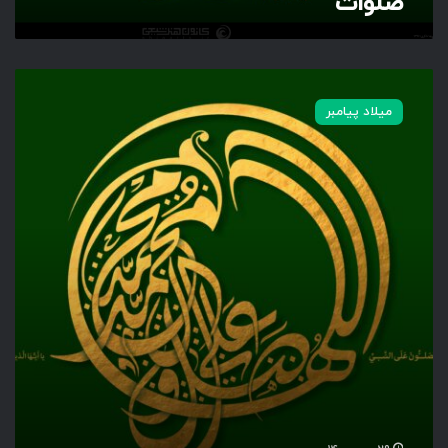
صلوات
ص
ل
میلاد پیامبر
و
ا
ت
د
ر
ح
ی
ئ
ت
پ
ر
ن
د
ه