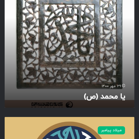
د
(
ص
)
۲۹ مهر ۱۴۰۰
یا محمد (ص)
م
ح
میلاد پیامبر
م