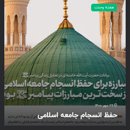
ف
هفته وحدت
ظ
ا
ن
س
ج
ا
م
ج
ا
م
ع
ه
ا
س
ل
ا
۲۹ مهر ۱۴۰۰
م
حفظ انسجام جامعه اسلامی
ی