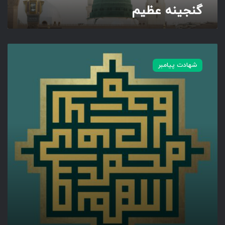
گنجینه عظیم
ص
ل
شهادت پیامبر
و
ا
ت