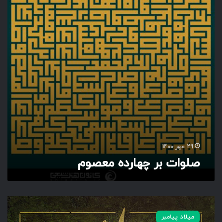
ت
ب
ر
چ
ه
ا
ر
د
ه
م
ع
ص
و
م
29 مهر 1400
صلوات بر چهارده معصوم
گ
ن
میلاد پیامبر
ج