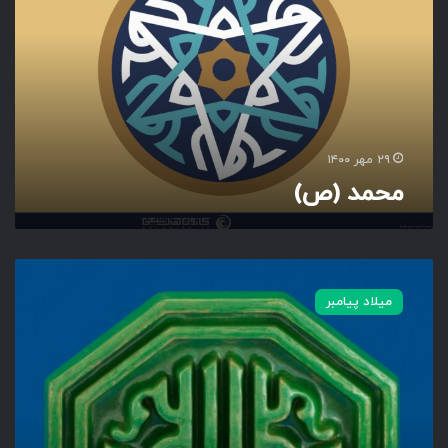
د
(
ص
)
۲۹ مهر ۱۴۰۰
محمد (ص)
ی
ا
میلاد پیامبر
م
ح
م
د
(
ص
)