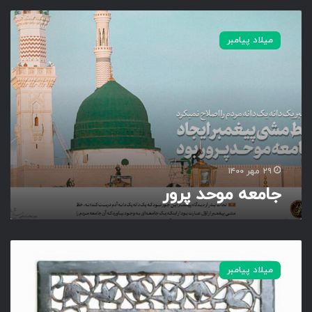
ج
ا
میلاد پیامبر
م
ع
ه
م
و
ح
د
پ
ر
۲۹ مهر ۱۴۰۰
و
جامعه موحد پرور
ر
ی
ا
میلاد پیامبر
م
ح
م