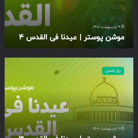
ا
ف
ی
ا
۹ اردیبهشت ۱۴۰۱
ل
موشن پوستر | عیدنا فی القدس ۴
ق
د
س
۴
م
و
روز قدس
ش
ن
پ
و
س
ت
ر
|
ع
۹ اردیبهشت ۱۴۰۱
ی