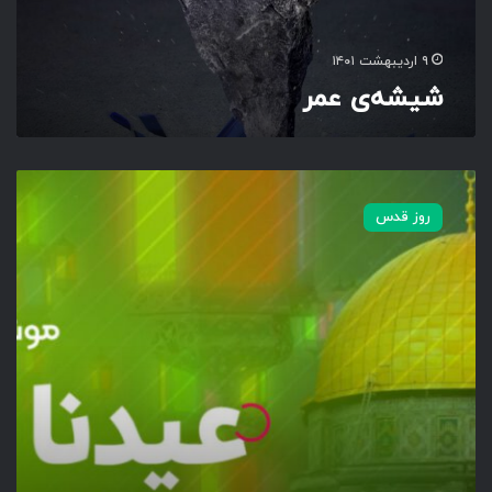
۹ اردیبهشت ۱۴۰۱
شیشه‌ی عمر
م
و
روز قدس
ش
ن
پ
و
س
ت
ر
|
ع
ی
د
ن