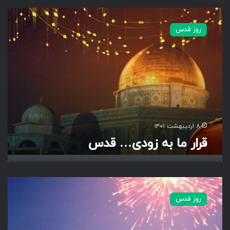
ق
ر
روز قدس
ا
ر
م
ا
ب
ه
ز
و
د
۸ اردیبهشت ۱۴۰۱
ی
قرار ما به زودی… قدس
…
ق
د
س
ع
ی
روز قدس
د
ن
ا