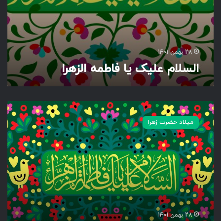
ا
ط
م
ه
ا
28 بهمن 1401
ل
السلام علیک یا فاطمه الزهرا
ز
ه
ر
ا
ا
ل
میلاد حضرت زهرا
س
ل
ا
م
ع
ل
ی
ک
ی
28 بهمن 1401
ا