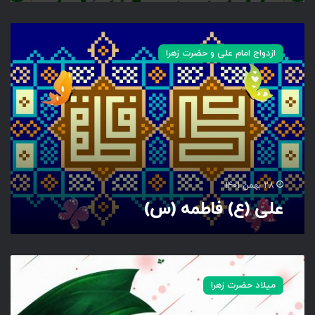
ر
ا
ع
ل
ازدواج امام علی و حضرت زهرا
ی
(
ع
)
ف
ا
ط
م
ه
28 بهمن 1401
(
علی (ع) فاطمه (س)
س
)
ف
ا
میلاد حضرت زهرا
ط
م