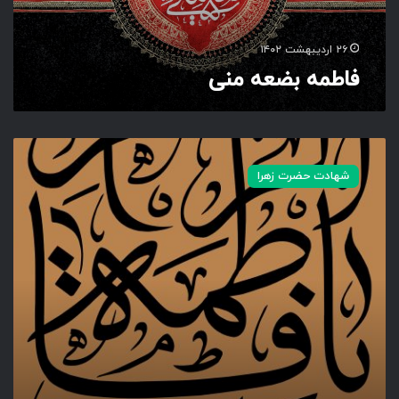
ه
م
ن
۲۶ اردیبهشت ۱۴۰۲
ی
فاطمه بضعه منی
ا
ل
شهادت حضرت زهرا
س
ل
ا
م
ع
ل
ی
ک
ی
ا
ف
ا