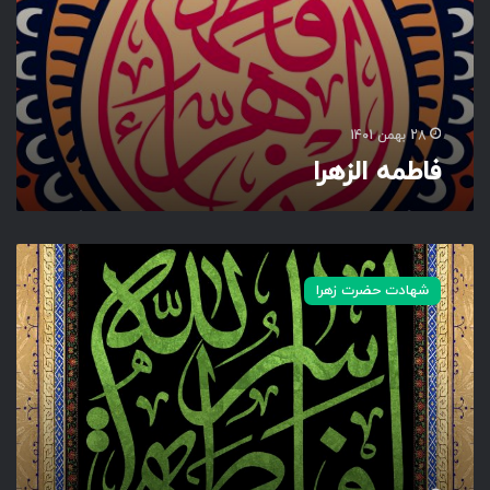
28 بهمن 1401
فاطمه الزهرا
ف
ا
شهادت حضرت زهرا
ط
م
ه
(
س
)