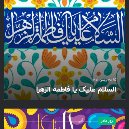
م
ع
ل
ی
ک
ی
ا
ف
ا
ط
م
ه
ا
۲۸ بهمن ۱۴۰۱
ل
السلام علیک یا فاطمه الزهرا
ز
ه
ر
ا
ر
و
روز مادر
ز