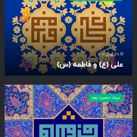
(
ع
)
و
ف
ا
ط
م
28 بهمن 1401
ه
علی (ع) و فاطمه (س)
(
س
)
ف
ا
میلاد حضرت زهرا
ط
م
ه
(
س
)