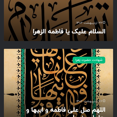
ط
م
ه
ا
۲۶ اردیبهشت ۱۴۰۲
ل
السلام علیک یا فاطمه الزهرا
ز
ه
ر
ا
ا
ل
شهادت حضرت زهرا
ل
ه
م
ص
ل
ع
ل
ی
۲۶ اردیبهشت ۱۴۰۲
ف
اللهم صل علی فاطمه و ابیها و
ا