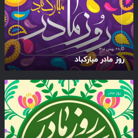
م
ا
د
ر
م
ب
ا
ر
۲۸ بهمن ۱۴۰۱
ک
روز مادر مبارکباد
ب
ا
د
ر
و
روز مادر
ز
م
ا
د
ر
م
ب