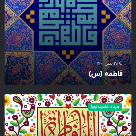
28 بهمن 1401
فاطمه (س)
ی
ا
میلاد حضرت زهرا
ف
ا
ط
م
ه