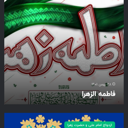
ه
ا
ل
ز
ه
ر
ا
28 بهمن 1401
فاطمه الزهرا
ع
ل
ازدواج امام علی و حضرت زهرا
ی