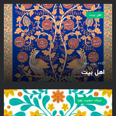
ا
ه
اهل بیت
ل
ب
ی
ت
۲۹ بهمن ۱۴۰۱
اهل بیت
ا
ل
میلاد حضرت زهرا
س
ل
ا