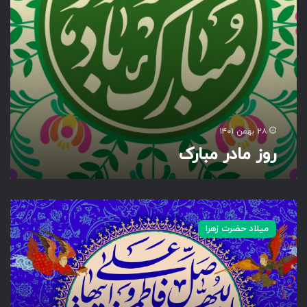
ا
ر
ک
۲۸ بهمن ۱۴۰۱
روز مادر مبارک
ا
ل
میلاد حضرت زهرا
ل
ه
م
ص
ل