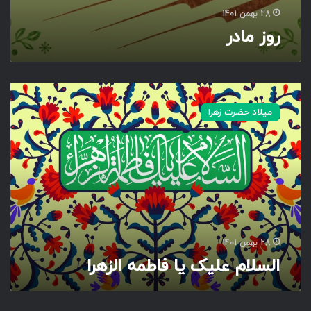
28 بهمن 1401
روز مادر
ا
ل
میلاد حضرت زهرا
س
ل
ا
م
ع
ل
ی
ک
ی
28 بهمن 1401
ا
السلام علیک یا فاطمه الزهرا
ف
ا
ط
م