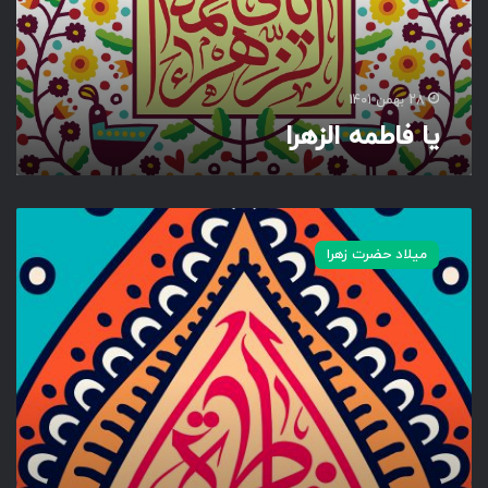
ا
ل
ز
ه
28 بهمن 1401
ر
یا فاطمه الزهرا
ا
ف
ا
میلاد حضرت زهرا
ط
م
ه
ا
ل
ز
ه
ر
ا