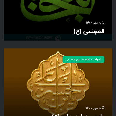
۸ مهر ۱۴۰۰
المجتبی (ع)
ی
ا
شهادت امام حسن مجتبی
ح
س
ن
ا
ب
ن
ع
ل
ی
۸ مهر ۱۴۰۰
(