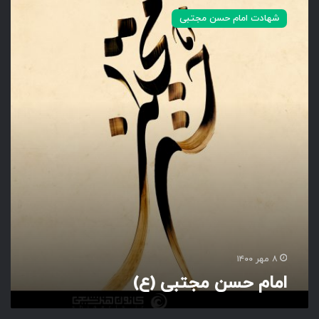
م
شهادت امام حسن مجتبی
ا
م
ح
س
ن
م
ج
ت
ب
ی
(
ع
)
۸ مهر ۱۴۰۰
امام حسن مجتبی (ع)