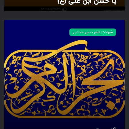
یا حسن ابن علی (ع)
ع
)
ب
ح
شهادت امام حسن مجتبی
ر
ا
ل
ک
ر
م