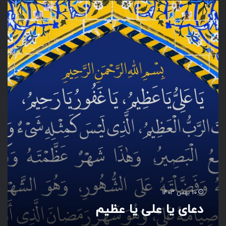
د
ع
ا
ی
ی
ا
ع
ل
ی
ی
ا
ع
ظ
ی
م
10 بهمن 1403
دعای یا علی یا عظیم