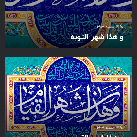
۲۱ اسفند ۱۴۰۳
و هذا شهر التوبه
و
ه
ذ
ا
ش
ه
ر
ا
ل
ق
ی
۲۱ اسفند ۱۴۰۳
ا