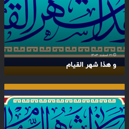
ق
ل
ی
ف
ا
ر
م
ق
ا
ن
۲۱ اسفند ۱۴۰۳
و هذا شهر القیام
و
ه
ذ
ا
ش
ه
ر