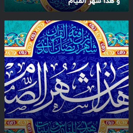
و هذا شهر القیام
م
و
ه
ذ
ا
ش
ه
ر
ا
ل
ص
ی
ا
م