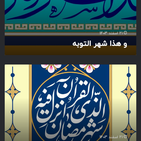
21 اسفند 1403
و هذا شهر التوبه
ش
ه
ر
ر
م
ض
ا
ن
ا
ل
ذ
21 اسفند 1403
ی