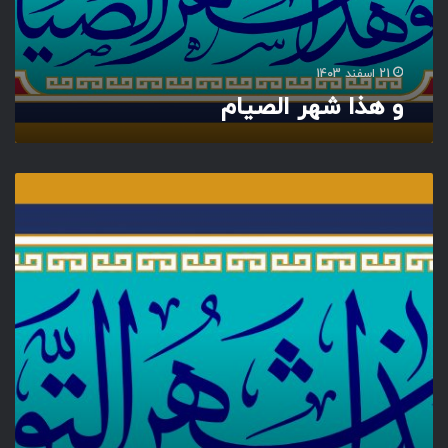
ا
ل
ص
ی
21 اسفند 1403
ا
و هذا شهر الصیام
م
و
ه
ذ
ا
ش
ه
ر
ا
ل
ت
و
ب
ه