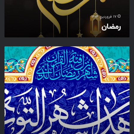
۱۷ فروردین ۱۴۰۴
رمضان
و
ه
ذ
ا
ش
ه
ر
ا
ل
ت
و
ب
ه