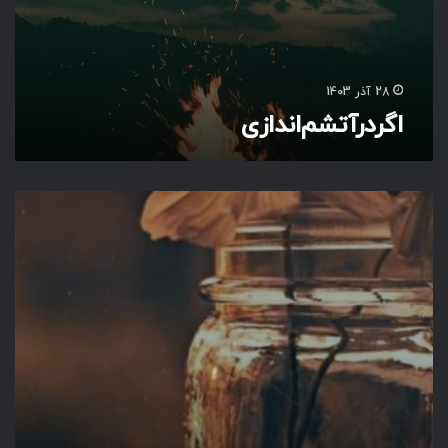
ش
م‌
ا
ن
28 آذر 1403
د
اگر‌در‌آتشم‌اندازی‌
ا
ز
ی‌
یَ
ا
رَ
بِّ‌
إِ
نَّ‌
لَ
نَ
ا
فِ
ی
کَ‌