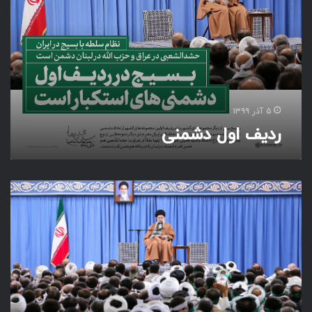
ف
ا
و
ل
د
ش
م
ن
۵ آذر ۱۳۹۹
ی
ردیف اول دشمنی
ت
ا
ک
ت
ی
ک
آ
م
ا