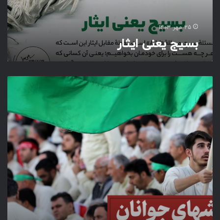
ا
ی
ث
۲۵ مهر ۱۴۰۳
ا
بسیج یعنی ایثار
ر
ر
و
ی
ش
ه
ا
ی
ج
و
ا
ن
ا
ن