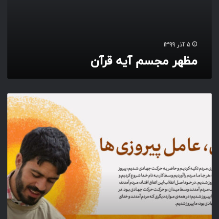
م
آ
ی
ه
5 آذر 1399
ق
مظهر مجسم آیه قرآن
ر
آ
ن
ع
ا
م
ل
پ
ی
ر
و
ز
ی
ه
ا