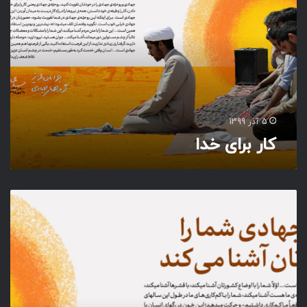
ب
ر
ا
ی
خ
د
ا
5 آذر 1399
کار برای خدا
آ
ش
ن
ا
ی
ی
ب
ا