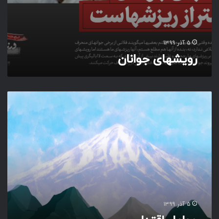
۵ آذر ۱۳۹۹
رویشهای جوانان
ع
و
ا
م
ل
ا
ق
ت
د
ا
ر
۵ آذر ۱۳۹۹