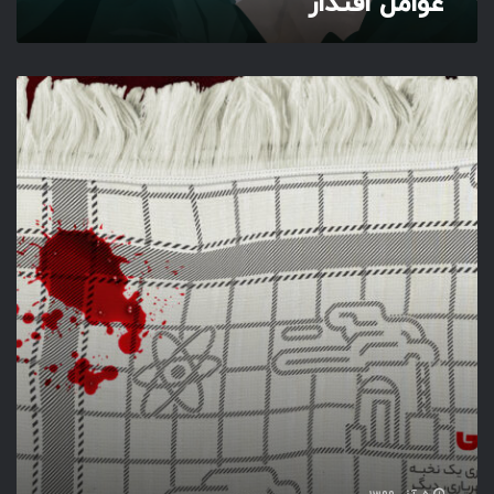
عوامل اقتدار
ک
ا
ر
ب
س
ی
ج
ی