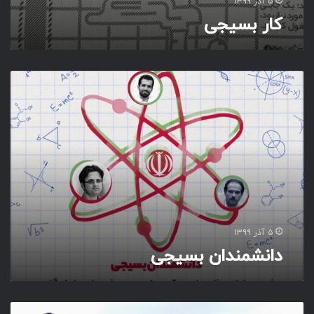
۵ آذر ۱۳۹۹
کار بسیجی
د
ا
ن
ش
م
ن
د
ا
ن
ب
س
۵ آذر ۱۳۹۹
ی
دانشمندان بسیجی
ج
ی
ب