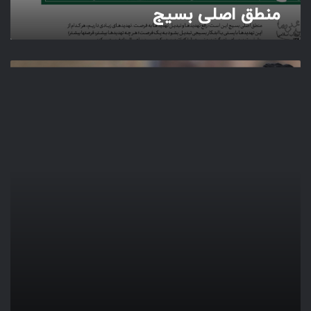
منطق اصلی بسیج
ب
د
و
ن
م
ش
ا
ب
ه
د
ر
د
ن
ی
ا