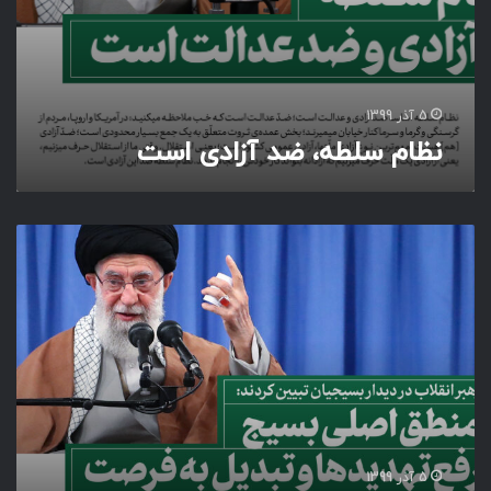
ا
د
ی
ا
س
5 آذر 1399
ت
نظام سلطه، ضد آزادی است
م
ن
ط
ق
ا
ص
ل
ی
ب
س
ی
5 آذر 1399
ج