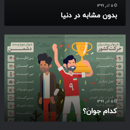
5 آذر 1399
بدون مشابه در دنیا
ک
د
ا
م
ج
و
ا
ن
؟
5 آذر 1399
کدام جوان؟