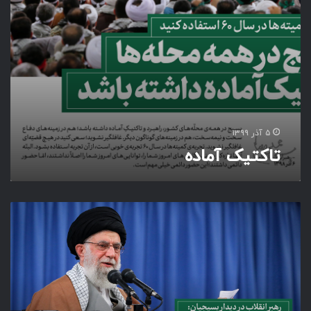
د
ه
۵ آذر ۱۳۹۹
تاکتیک آماده
ا
س
ل
ا
م
پ
ر