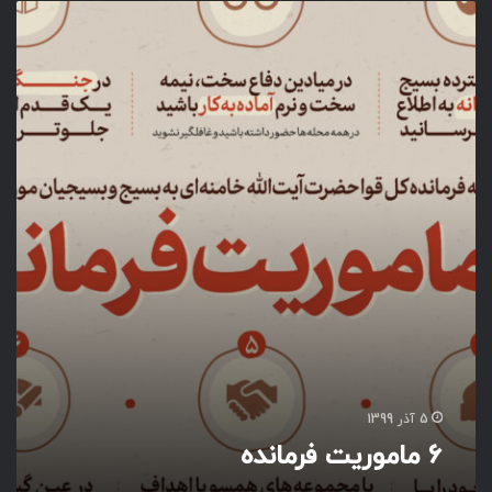
6
م
ا
م
و
ر
ی
ت
ف
ر
م
ا
ن
د
ه
5 آذر 1399
6 ماموریت فرمانده