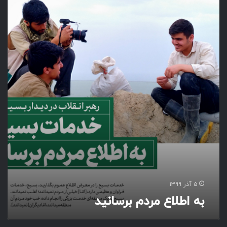
ه
ا
ط
ل
ا
ع
م
ر
د
م
ب
ر
س
ا
ن
ی
د
۵ آذر ۱۳۹۹
به اطلاع مردم برسانید