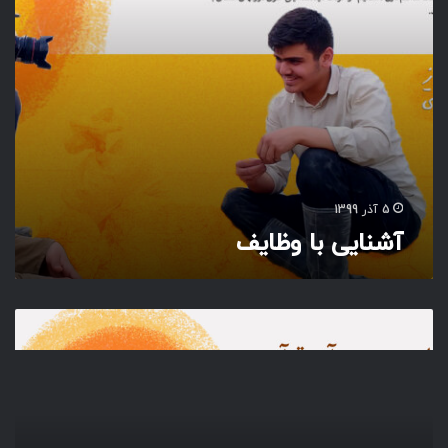
و
ظ
ا
ی
ف
5 آذر 1399
آشنایی با وظایف
م
ظ
ه
ر
م
ج
س