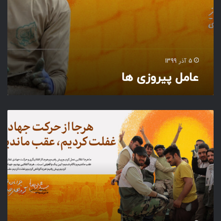
5 آذر 1399
عامل پیروزی ها
غ
ف
ل
ت
ا
ز
ح
ر
ک
ت
ج