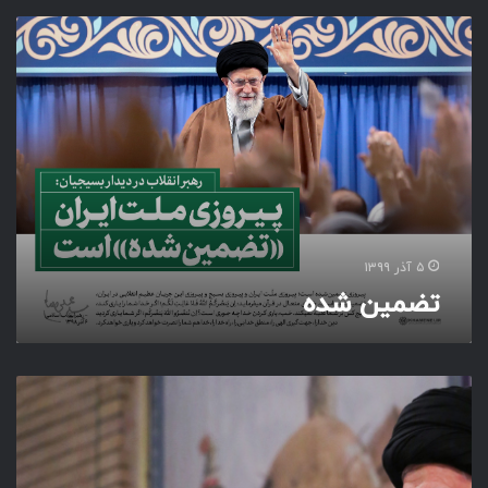
ت
ض
م
ی
ن
ش
د
ه
۵ آذر ۱۳۹۹
تضمین شده
ا
ل
گ
و
ه