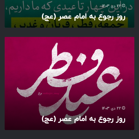
ع
22 دی 1403
ج
روز رجوع به امام عصر (عج)
)
ر
و
ز
ر
ج
و
ع
ب
ه
ا
م
22 دی 1403
ا
روز رجوع به امام عصر (عج)
م
ع
ص
ر