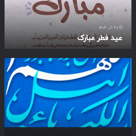
ب
ا
ر
ک
28 آذر 1403
عید فطر مبارک
اَ
ل
لّ
هُ
مَّ
اَ
هْ
لَ
ا
لْ
کِ
بْ