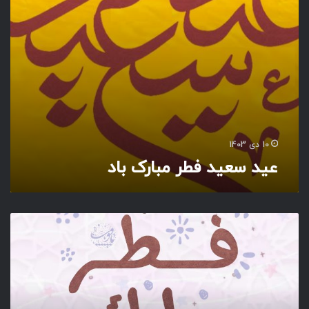
ط
ر
م
ب
ا
ر
ک
ب
ا
د
10 دی 1403
عید سعید فطر مبارک باد
ع
ی
د
ف
ط
ر
م