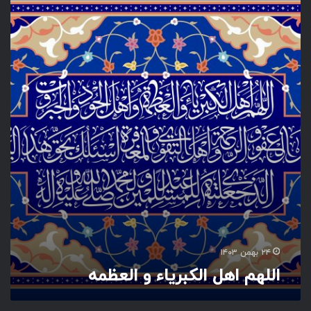
ل
ل
ه
م
ا
ه
ل
ا
ل
ک
ب
ر
ی
ا
ء
و
ا
۲۴ بهمن ۱۴۰۳
ل
اللهم اهل الکبریاء و العظمه
ع
ظ
م