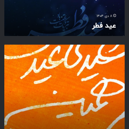
۸ دی ۱۴۰۴
عید فطر
ک
ا
ش
ب
ا
ش
د
ع
ی
د
ی
ع
ی
د