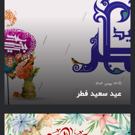
ی
د
ف
ط
ر
۲۴ بهمن ۱۴۰۳
عید سعید فطر
ا
ل
ل