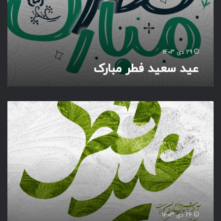
ر
ک
29 دی 1403
عید سعید فطر مبارک
آ
م
د
خ
ب
ر
ا
ز
ع
ر
ش
24 دی 1403
و