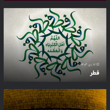
ف
ط
ر
17 دی 1403
فطر
ط
ا
ق‌
د