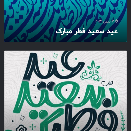
ف
ط
ر
م
7 بهمن 1403
ب
عید سعید فطر مبارک
ا
ر
ک
ع
ی
د
س
ع
ی
د
ف
ط
ر
م
ب
ا