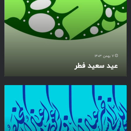
ر
۷ بهمن ۱۴۰۳
عید سعید فطر
ع
ی
د
س
ع
ی
د