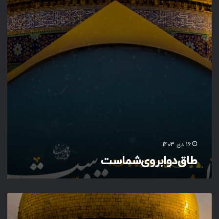
و‌
ا
ب
ر
و
ی‌
ش
م
ا
س
ت
16 دی 1403
طاق‌دو‌ابروی‌شماست
ع
ی
ـ