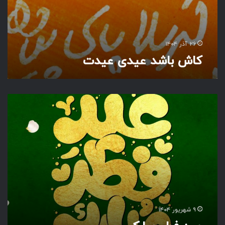
ت
۲۶ آذر ۱۴۰۴
کاش باشد عیدی عیدت
ع
ی
د
ف
ط
ر
م
ب
ا
ر
ک
۹ شهریور ۱۴۰۴