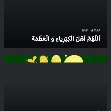
رِ
ی
ا
ءِ
وَ
ا
19 آذر 1403
لْ
اَللّهُمَّ اَهْلَ الْکِبْرِیاءِ وَ الْعَظَمَة
عَ
ظَ
مَ
ة
ع
ی
د
ف
ط
ر
م
ب
ا
ر
ک