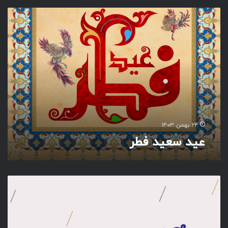
ه
ع
ی
د
س
ع
ی
د
ف
ط
ر
۲۴ بهمن ۱۴۰۳
عید سعید فطر
ع
ی
د
س
ع