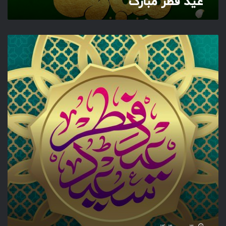
عید فطر مبارک
ع
ی
د
س
ع
ی
د
ف
ط
ر