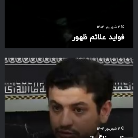
۴ شهریور ۱۴۰۴
فواید علائم ظهور
ظ
ه
و
ر
ن
ا
گ
ه
ا
ن
ی
۴ شهریور ۱۴۰۴