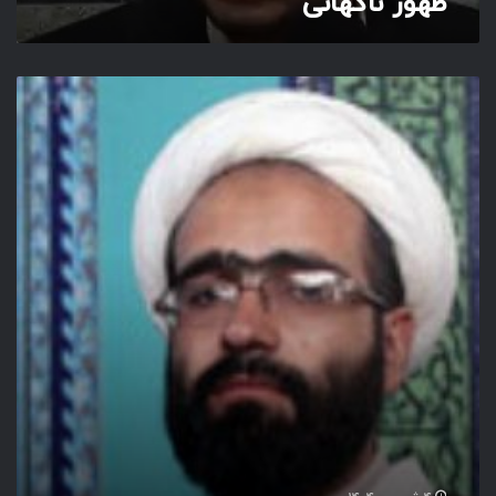
ظهور ناگهانی
ش
ر
ا
ی
ط
و
ن
ش
ا
ن
ه
ه
ا