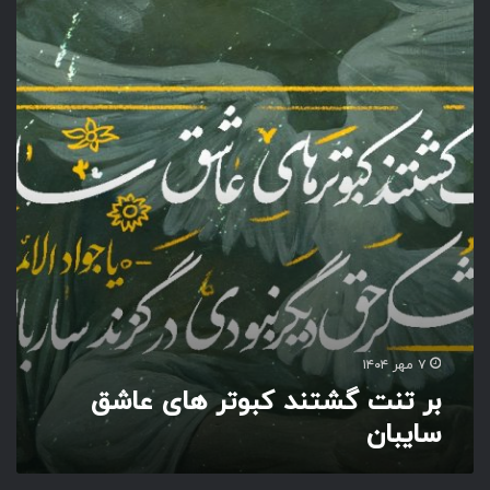
ر
ت
ن
ت
گ
ش
ت
ن
د
ک
ب
و
ت
ر
ه
ا
۷ مهر ۱۴۰۴
ی
بر تنت گشتند کبوتر های عاشق
ع
سایبان
ا
ش
ق