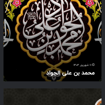
ن
ع
ل
ی
ا
ل
ج
و
ا
د
۱۱ شهریور ۱۴۰۴
محمد بن علی الجواد
ی
ا
م