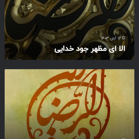
خ
د
ا
ی
ی
12 آبان 1403
الا ای مظهر جود خدایی
ا
ل
ا
ا
ی
م
ظ
ه
ر
ج
و