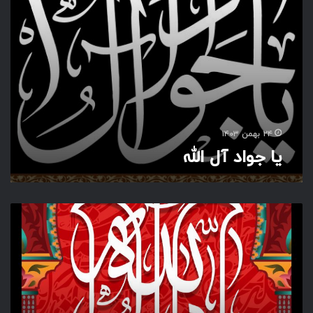
ل
ل
ه
۲۴ بهمن ۱۴۰۳
یا جواد آل الله
ی
ا
ج
و
ا
د
آ