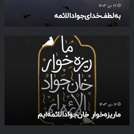
م
17 دی 1403
ه
به‌لطف‌خدای‌جواد‌الائمه
م
ا
ر
ی
ز
ه‌
خ
و
ا
ر
16 دی 1403
خ
‏ماریزه‌خوار خان‌جواد‌الائمه‌ایم‌
ا
ن‌
ج
و