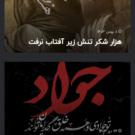
آ
ف
ت
ا
ب
8 بهمن 1403
ن
هزار شکر تنش زیر آفتاب نرفت
ر
ف
ت
ت
و
ج
و
ا
د
ی
24 دی 1403