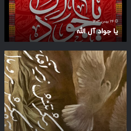
ل
ا
ل
ل
24 بهمن 1403
ه
یا جواد آل الله
ه
ز
ا
ر
ش
ک
ر
ت
ن
ش
ز
ی
ر