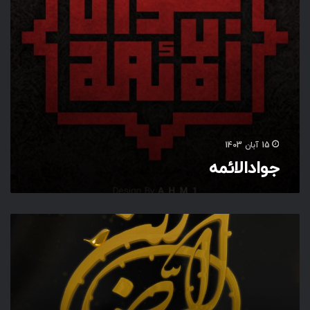
م
ه
15 آبان 1403
جوادالائمه
پ
د
ر
ت
گ
ف
ت