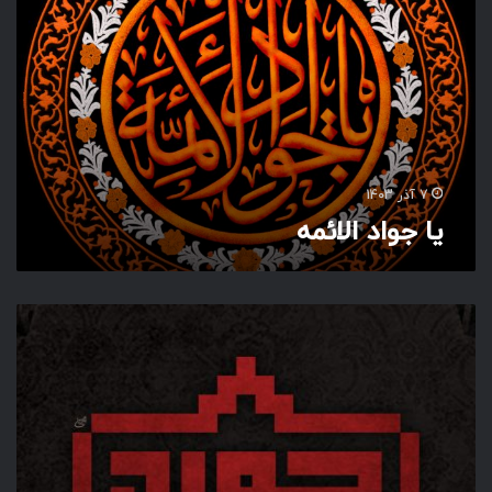
و
ا
د
ا
ل
ا
ئ
م
7 آذر 1403
ه
یا جواد الائمه
ج
و
ا
د
ا
ل
ا
ئ