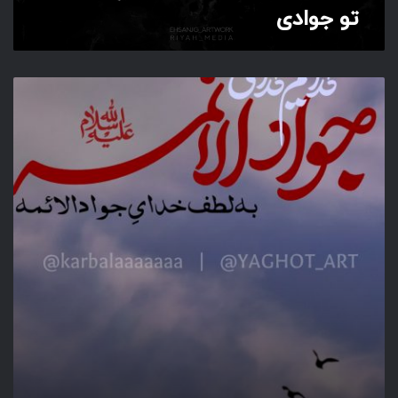
تو جوادی
ب
ه‌
ل
ط
ف‌
خ
د
ا
ی‌
ج
و
ا
د‌
ا
ل
ا
ئ