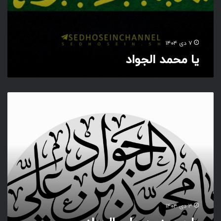
۷ دی ۱۴۰۴
یا محمد الجواد
ی
ا
م
ح
م
د
ب
ن
ع
ل
ی
۳ دی ۱۴۰۴
ا