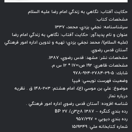
حكايت آفتاب: نگاهي به زندگي امام رضا عليه السلام
مشخصات كتاب:
سرشناسنامه: نجفي يزدي، محمد، ۱۳۳۷
عنوان و نام پديدآور: حكايت آفتاب: نگاهي به زندگي امام رضا
(عليه السلام)/ محمد نجفي يزدي؛ تهيه و تدوين اداره امور فرهنگي
آستان قدس رضوي.
مشخصات نشر: مشهد: قدس رضوي، ۱۳۸۷.
مشخصات ظاهري: ۱۹۲ ص؛=۱۷ * ۱۲ س م.
شابك: ۵-۲۹-۲۷۸۴-۹۶۴-۹۷۸
وضعيت فهرست نويسي: فيپا
موضوع: علي بن موسي (ع)، امام هشتم: ۲۰۳-۱۴۸ ق . نظريه
درباره نماز.
شناسه افزوده: آستان قدس رضوي اداره امور فرهنگي .
رده بندي كنگره – ۱۳۸۷ 8ح3ن/ BP 27
رده بندي ديويي = ۹۵۷/۲۹۷
شماره كتابخانه ملي: ۱۵۱۹۳۴۹