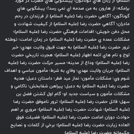
السلام) از زبان هاي گوناگون؛ پيشگويي هاي حضرت در مورد
برامكه؛ از هارون به من صدمه اي نمي رسد!؛ پيشگويي هاي
گوناگون؛ آگاهي حضرت رضا (عليه السلام) از فرزندان در رحم
مادران؛ آگاهي حضرت رضا (عليه السلام) از كيفيت شهادت و
محل دفن خويش؛ اقدامات فرهنگي حضرت رضا (عليه السلام)؛
مشكلات عمده ي حضرت رضا (عليه السلام) در زمان امامت؛ توطئه
ترور حضرت رضا (عليه السلام) به جهت قبول ولايت عهدي؛ خبر
لوح و نام هاي ائمه اطهار (عليه السلام)؛ هجرت تاريخي حضرت
رضا (عليه السلام)؛ وداع از مدينه؛ مسير حركت حضرت رضا (عليه
السلام)؛ جريان ولايت عهدي؛ وفاي به شرط؛ مأمون عباسي و اهداف
شوم وي؛ مشكلات مأمون؛ نماز عيد فطر؛ داستان دعبل؛ هديه
حضرت رضا (عليه السلام) به دعبل؛ پيراهن شفابخش؛ ناكامي و
مشكلات مأمون و سياست جديد او؛ گام اول كشتن فضل بن
سهل؛ قاتل حضرت رضا (عليه السلام)؛ ترور ناموفق حضرت رضا
(عليه السلام)؛ شهادت حضرت رضا (عليه السلام)؛ مروري بر اهم
حوادث دوران امامت حضرت رضا (عليه السلام)؛ فضيلت فوق
العاده زيارت حضرت رضا (عليه السلام)؛ برخي از كلمات و نصايح
حكيمانه حضرت رضا (عليه السلام)