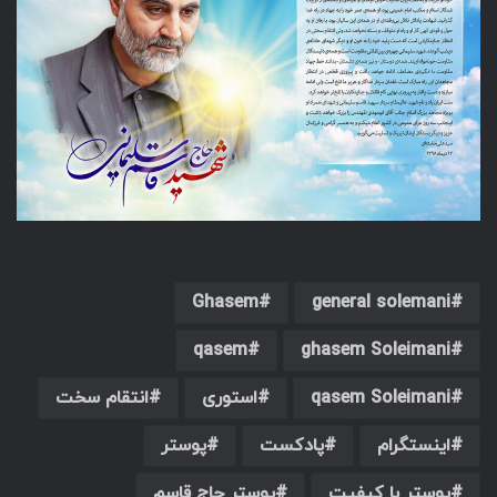
Ghasem
general solemani
qasem
ghasem Soleimani
qasem Soleimani
استوری
انتقام سخت
اینستگرام
پادکست
پوستر
پوستر با کیفیت
پوستر حاج قاسم