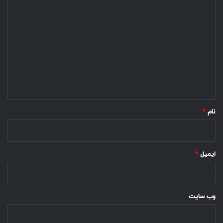
د
ی
د
گ
ا
ه
*
نام
*
ایمیل
*
وب‌ سایت