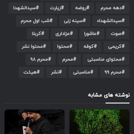
دهه محرم
روضه
زیارت
سیدالشهدا
سیدالشهداء
سینه زنی
شب اول محرم
صوت
عاشورا
عزاداری
کربلا
کریمی
کوفه
محتوا
محتوا نشر
محتوای مناسبتی
محرم
محرم ۹۸
محرم ۹۹
مناسبتی
نشر
هیئت
نوشته های مشابه