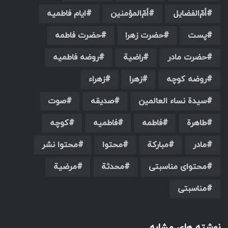
اُمّ‌الفضایل
اُمّ‌المؤمنین
ایام فاطمیه
پست
حضرت زهرا
حضرت فاطمه
حضرت مادر
راضیة
روضه فاطمیه
روضه کوچه
زهرا
زهراء
سیدة نساء العالمین
صدیقه
صوت
طاهرة
فاطمه
فاطمیه
کوچه
مادر
مبارکة
محتوا
محتوا نشر
محتوای مناسبتی
محدثة
مرضیة
مناسبتی
نوشته های مشابه