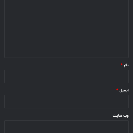
د
ی
د
گ
ا
ه
*
نام
*
ایمیل
*
وب‌ سایت