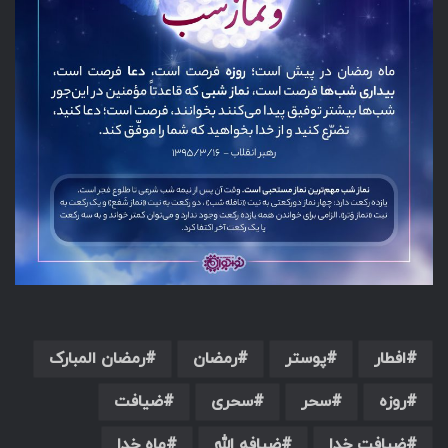
افطار
پوستر
رمضان
رمضان المبارک
روزه
سحر
سحری
ضیافت
ضیافت خدا
ضیافه الله
ماه خدا