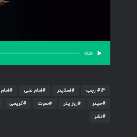
00:00
۱۳ رجب
اسلایدر
امام علی
امام 
حیدر
روز پدر
صوت
کریمی
نشر