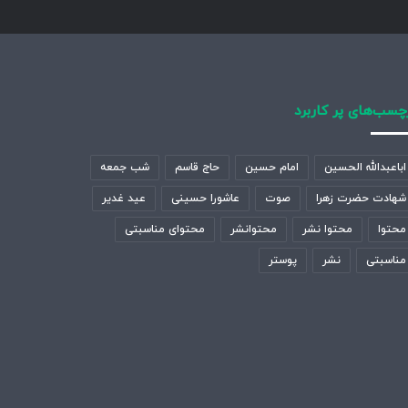
چسب‌های پر کاربرد
اباعبدالله الحسین
امام حسین
حاج قاسم
شب جمعه
شهادت حضرت زهرا
صوت
عاشورا حسینی
عید غدیر
محتوا
محتوا نشر
محتوانشر
محتوای مناسبتی
مناسبتی
نشر
پوستر