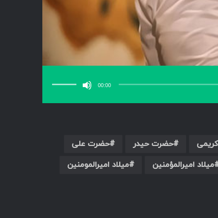
برای
افزایش
یا
00:00
کاهش
صدا
از
کلیدهای
بالا
و
پایین
استفاده
کنید.
کریمی
حضرت حیدر
حضرت علی
میلاد امیرالمؤمنین
میلاد امیرالمومنین