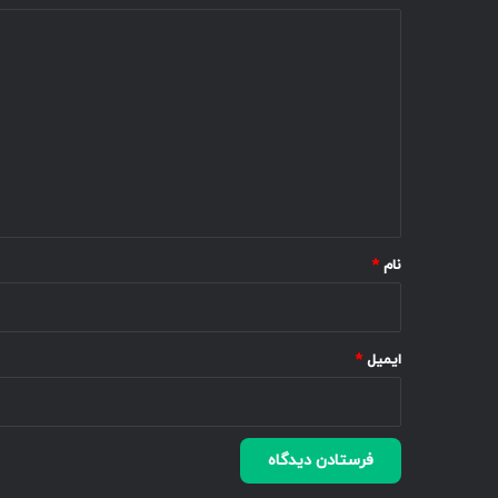
د
ی
د
گ
ا
ه
*
نام
*
ایمیل
*