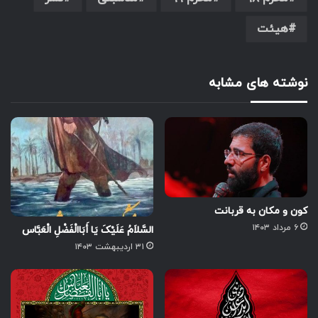
هیئت
نوشته های مشابه
کون و مکان به قربانت
۶ مرداد ۱۴۰۳
السَّلاَمُ عَلَیْکَ یَا أَبَاالْفَضْلِ الْعَبَّاس
۳۱ اردیبهشت ۱۴۰۳