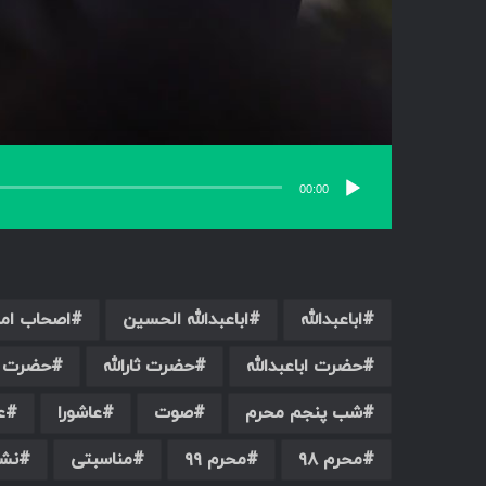
00:00
اباعبدالله
اباعبدالله الحسین
اصحاب ام
حضرت اباعبدالله
حضرت ثارالله
حضرت س
شب پنجم محرم
صوت
عاشورا
ع
محرم ۹۸
محرم ۹۹
مناسبتی
نش