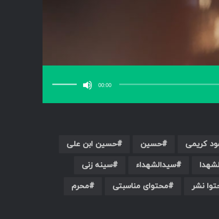
برای
افزایش
یا
00:00
کاهش
صدا
از
کلیدهای
بالا
و
پایین
استفاده
کنید.
ود کریمی
حسین
حسین ابن علی
شهدا
سیدالشهداء
سینه زنی
توا نشر
محتوای مناسبتی
محرم