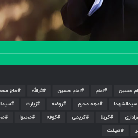
ام حسین
امام
امام حسین
ثارالله
حاج محم
یدالشهدا
دهه محرم
روضه
زیارت
سیدال
زاداری
کربلا
کریمی
کوفه
محتوا
مح
ر
هیئت