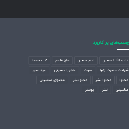
چسب‌های پر کاربرد
اباعبدالله الحسین
امام حسین
حاج قاسم
شب جمعه
شهادت حضرت زهرا
صوت
عاشورا حسینی
عید غدیر
محتوا
محتوا نشر
محتوانشر
محتوای مناسبتی
مناسبتی
نشر
پوستر