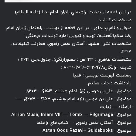
در اين قطعه از بهشت، راهنماي زائران امام رضا (عليه السلام)
مشخصات كتاب:
عنوان و نام پديدآور : در اين قطعه از بهشت : راهنماي زايران امام
رضا سلام‌الله‌عليه/ تهيه و تدوين اداره توليدات فرهنگي.
مشخصات نشر : مشهد: آستان قدس رضوي، معاونت تبليغات ،
۱۳۹۷.
مشخصات ظاهري : ۲۲۳ص.: مصور(رنگي)، جدول.م‌س ۲۱×۱۱ ؛
شابك : رايگان‌۹۷۸-۶۲۲-۶۰۹۰-۳۰-۸ :
وضعيت فهرست نويسي : فيپا
يادداشت : چاپ هفتم.
موضوع : علي‌بن موسي (ع)، امام هشتم، ۱۵۳؟ – ۲۰۳ق.
موضوع : علي بن موسي (ع)، امام هشتم، ۱۵۳؟ – ۲۰۳ق. —
آرامگاه — زيارت
موضوع : Ali ibn Musa, Imam VIII — Tomb — Pilgrimage
موضوع : آستان قدس رضوي — كتاب‌هاي راهنما
موضوع : Astan Qods Razavi– Guidebooks