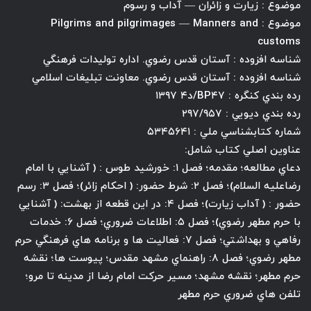
موضوع : زيارت و زائران — آداب و رسوم
موضوع : Pilgrims and pilgrimages — Manners and
customs
شناسه افزوده : آستان قدس رضوي. اداره توليدات فرهنگي
شناسه افزوده : آستان قدس رضوي. معاونت تبليغات اسلامي
رده بندي كنگره : BP۴۷/د۴ ۱۳۹۷
رده بندي ديويي : ۲۹۷/۹۵۷
شماره كتابشناسي ملي : ۵۳۴۵۶۴۱
عناوين اصلي كتاب شامل:
دعاي مطالعه؛ مقدمه؛ فصل ۱: خورشيد طوس : ( آشنايي با امام
رضاعليه السلام)؛ فصل ۲: شرط حضور: ( احكام زائر)؛ فصل ۳: رسم
حضور : ( آداب زيارت)؛ فصل ۴: در اين قطعه از بهشت: ( آشنايي
با حرم مطهر رضوي)؛ فصل ۵: اطلاعات ضروري؛ فصل ۶: خدمات
رفاهي و بهداشتي؛ فصل ۷: فعاليت ها و برنامه هاي فرهنگي حرم
مطهر رضوي؛ فصل ۸: راهنماي مشهد مقدس؛ پيوست ها؛ نقشه
حرم مطهر؛ نقشه مشهد؛ مسير حركت امام رضا از مدينه تا مرو؛
تلفن هاي ضروري حرم مطهر