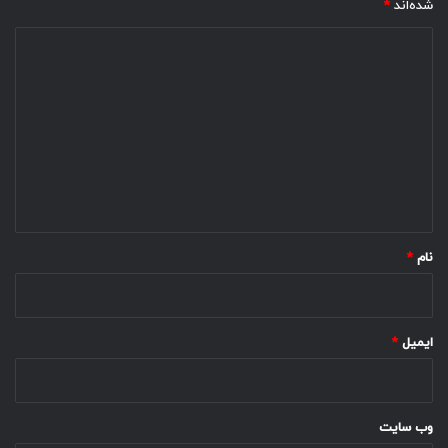
شده‌اند
*
د
ی
د
گ
ا
ه
*
نام
*
ایمیل
*
وب‌ سایت