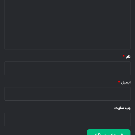
ی
د
گ
ا
ه
*
نام
*
ایمیل
*
وب‌ سایت