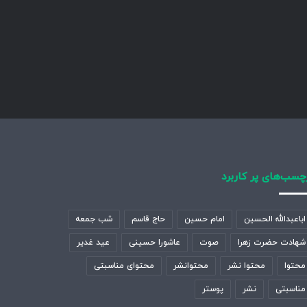
چسب‌های پر کاربرد
اباعبدالله الحسین
امام حسین
حاج قاسم
شب جمعه
شهادت حضرت زهرا
صوت
عاشورا حسینی
عید غدیر
محتوا
محتوا نشر
محتوانشر
محتوای مناسبتی
مناسبتی
نشر
پوستر