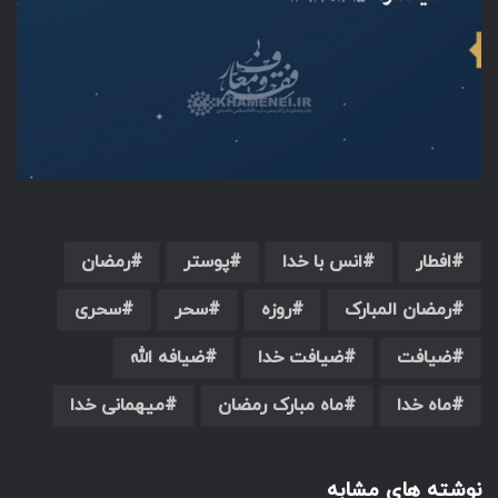
افطار
انس با خدا
پوستر
رمضان
رمضان المبارک
روزه
سحر
سحری
ضیافت
ضیافت خدا
ضیافه الله
ماه خدا
ماه مبارک رمضان
میهمانی خدا
نوشته های مشابه