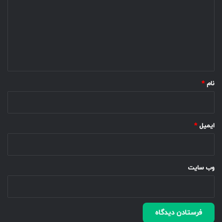
د
گ
ا
ه
*
نام
*
ایمیل
*
وب‌ سایت