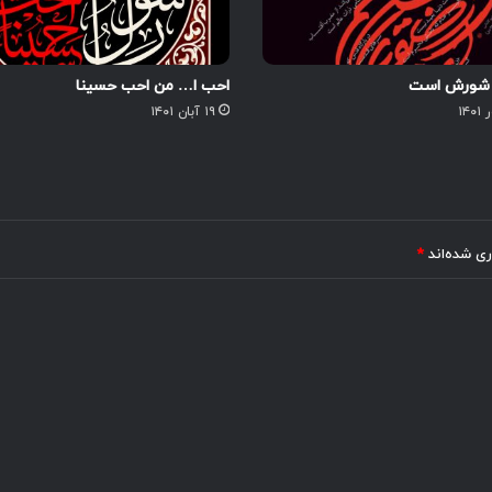
ه شورش است
احب ا… من احب حسینا
۱۹ آبان ۱۴۰۱
ری شده‌اند
*