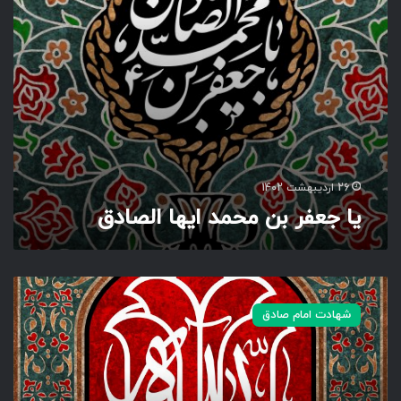
م
ح
م
د
ا
ی
ه
ا
ا
ل
26 اردیبهشت 1402
ص
یا جعفر بن محمد ایها الصادق
ا
د
ق
ی
ا
شهادت امام صادق
ج
ع
ف
ر
ب