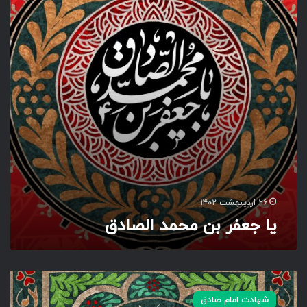
ف
ر
ب
ن
م
ح
م
د
ا
ل
ص
ا
د
ق
۲۶ اردیبهشت ۱۴۰۲
یا جعفر بن محمد الصادق
ی
ا
شهادت امام صادق
ج