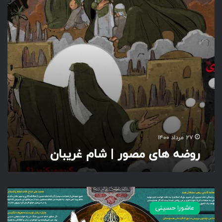
ا
ی
م
ص
و
ر
|
ش
ا
م
غ
ر
ی
۲۷ مرداد ۱۴۰۰
ب
روضه های مصور | شام غریبان
ا
ن
ح
س
عاشورا حسینی
ی