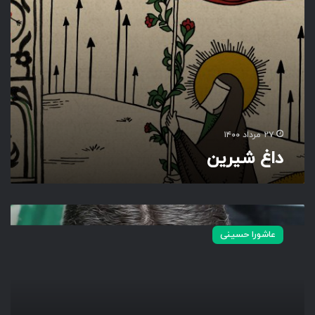
۲۷ مرداد ۱۴۰۰
داغ شیرین
ب
م
عاشورا حسینی
ی
ر
م
ب
ر