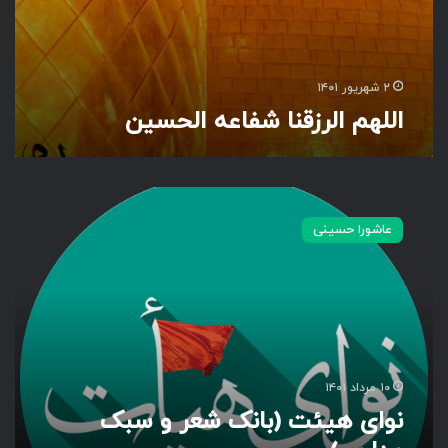
ا
ع
ه
ا
۲ شهریور ۱۴۰۱
ل
اللهم الرزقنا شفاعه الحسین
ح
س
ی
ن
ن
و
عاشورا حسینی
ا
ی
ه
ی
ئ
ت
(
ب
۱۰ مرداد ۱۴۰۱
ا
نوای هیئت (بانک شعر و سبک
ن