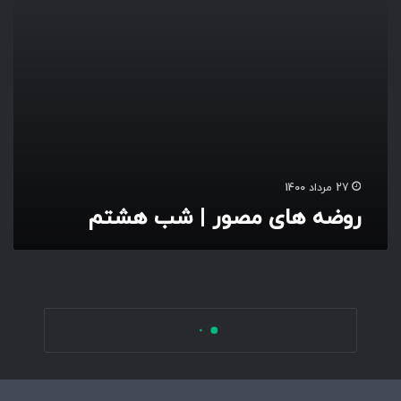
ص
و
ر
|
ش
ب
ه
ش
ت
م
27 مرداد 1400
روضه های مصور | شب هشتم