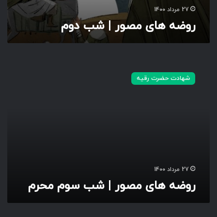
27 مرداد 1400
روضه های مصور | شب دوم
ر
و
شهادت حضرت رقیه
ض
ه
ه
ا
ی
م
ص
و
ر
27 مرداد 1400
|
روضه های مصور | شب سوم محرم
ش
ب
س
و