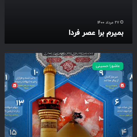
ا
ع
ص
ر
27 مرداد 1400
ف
بمیرم برا عصر فردا
ر
د
ا
چ
ر
عاشورا حسینی
ا
ح
س
ی
ن
(
ع
)
ج
ن
س