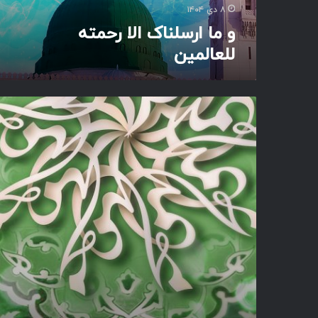
ک
۸ دی ۱۴۰۴
ا
و ما ارسلناک الا رحمته
ل
للعالمین
ا
ر
ح
م
س
ت
ت
ه
ا
ل
ر
ل
ه
ع
ا
ا
ی
ل
ب
م
د
ی
ر
ن
خ
ش
ی
د
و