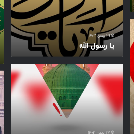
و
ل
ا
ل
ل
ه
29 بهمن 1403
یا رسول الله
ج
ر
ب
ی
ا
ا
ت
ن
و
م
ر
ق
ق
ا
م
و
ز
م
د
ت
ن
27 بهمن 1403