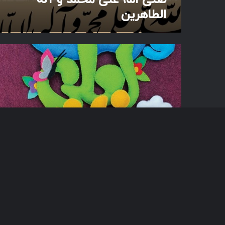
ا
الطاهرین
ل
ط
ا
ه
خُ
ر
ل
ی
ق
ن
ع
ظ
ی
م
9 بهمن 1403
خُلق عظیم
ا
ق