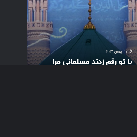
27 بهمن 1403
با تو رقم زدند مسلمانی مرا
دکم
باز
به
بالا