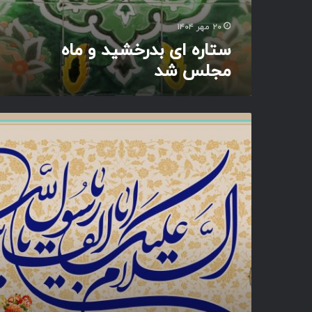
م
ا
۲۰ مهر ۱۴۰۴
ه
ستاره ای بدرخشید و ماه
م
مجلس شد
ج
ل
س
ش
ا
د
ل
س
ل
ا
م
ع
ل
ی
ک
ی
ا
ا
ب