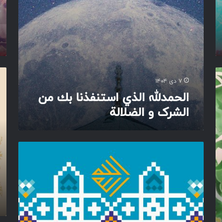
ل
و
ذ
ر
ي
ج
ا
م
س
ا
ت
ل
ن
م
ی
ف
ح
۷ دی ۱۴۰۴
ا
ذ
م
ر
الحمدلله الذي استنفذنا بك من
ن
د
ح
الشرک و الضلالة
ا
ا
م
ب
س
ه
ك
ت
ل
م
ل
ص
ن
ع
ل
ا
ا
ی
ل
ل
ا
ش
م
ل
ر
ی
ل
ک
ن
ه
و
ع