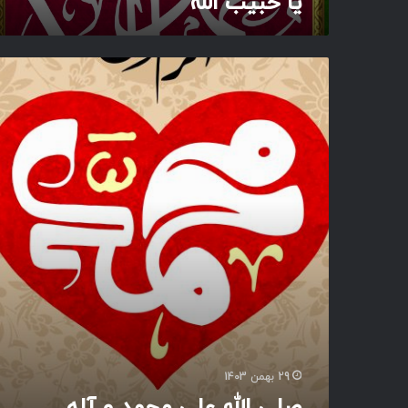
یا حبیب الله
ص
ل
ی
ا
ل
ل
ه
ع
ل
ی
م
ح
م
د
و
آ
ل
29 بهمن 1403
ه
صلی الله علی محمد و آله