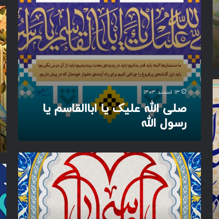
ا
ل
م
ل
ی
ح
ض
ک
م
ل
ی
د
ا
ا
ر
ل
ا
س
ة
ب
و
ا
ل
ا
ا
۱۳ اسفند ۱۴۰۳
ل
ل
صلی الله علیک یا اباالقاسم یا
ق
ل
رسول الله
ا
ه
س
م
ی
ی
ا
ا
م
ر
ا
ح
س
ب
م
و
ا
د
ل
ا
ا
ل