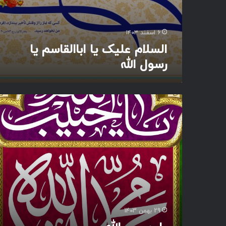
ا
ا
ل
۶ اسفند ۱۴۰۳
ق
السلام علیک یا اباالقاسم یا
ا
رسول الله
س
م
ی
ا
ی
ر
ا
س
ح
و
ب
ل
ی
ا
ب
ل
ا
ل
ل
ه
ل
ه
29 بهمن 1403