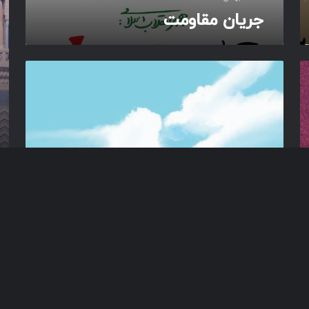
د
جریان مقاومت
م
س
ل
م
آ
ا
ی
ن
ه
ی
ر
م
ح
ر
م
ا
ت
د
ر
ی
ا
ی
ر
ح
م
ت