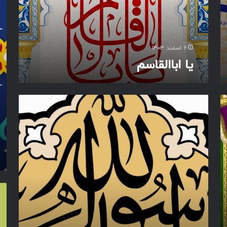
ل
ق
ل
ا
ه
س
م
۶ اسفند ۱۴۰۳
یا اباالقاسم
ی
ا
ر
س
و
ل
ا
ل
ل
ی
ه
ا
ر
س