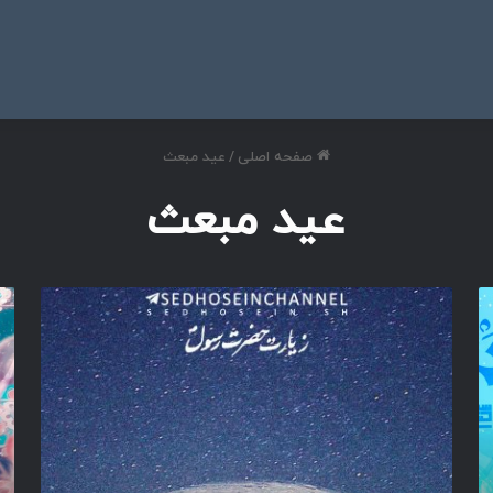
ی
صفحه اصلی
/
عید مبعث
عید مبعث
ا
ر
ل
و
ح
ش
م
ن
د
ج
ل
ه
ل
ا
ه
ن
ا
ن