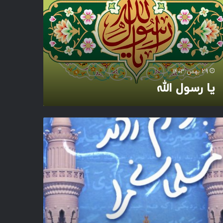
29 بهمن 1403
یا رسول الله