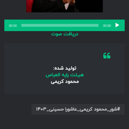
پخش‌کننده
00:00
00:00
صوت
دریافت صوت
تولید شده:
هیئت رایه العباس
محمود کریمی
شور_محمود کریمی_عاشورا حسینی_۱۴۰۳