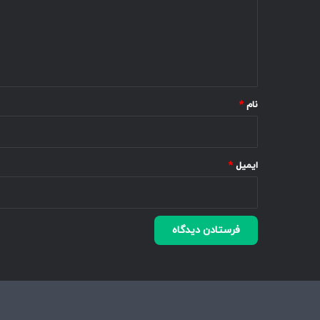
گ
ا
ه
*
نام
*
ایمیل
*