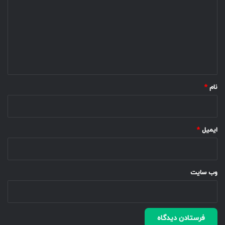
د
گ
ا
ه
*
نام
*
ایمیل
*
وب‌ سایت