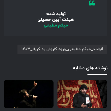
تولید شده:
هیئت آیین حسینی
میثم مطیعی
واحد_میثم مطیعی_ورود کاروان به کربلا_۱۴۰۳
نوشته های مشابه