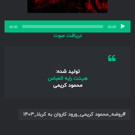
پخش‌کننده
00:00
00:00
صوت
دریافت صوت
تولید شده:
هیئت رایه العباس
محمود کریمی
روضه_محمود کریمی_ورود کاروان به کربلا_۱۴۰۳