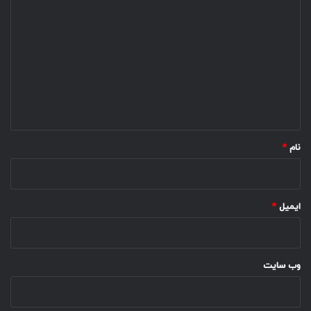
ی
د
گ
ا
ه
*
نام
*
ایمیل
*
وب‌ سایت