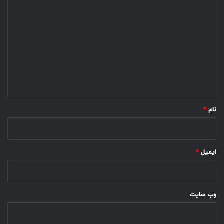
د
ی
د
گ
ا
ه
*
نام
*
ایمیل
*
وب‌ سایت