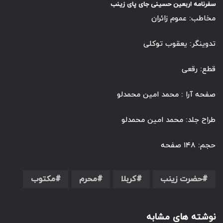
سفرنامه اربعین حسینی جای پای زینب
مخاطب: عموم زائران
تدوین­گر: یعقوب توکلی
قطع: رقعی
صفحه آرا : محمد امین محمدلو
طراح جلد: محمد امین محمدلو
حجم: ۱۴۸ صفحه
حضرت زینب
کربلا
محرم
مکتوب
نوشته های مشابه