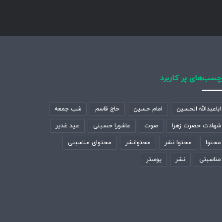
چسب‌های پر کاربرد
اباعبدالله الحسین
امام حسین
حاج قاسم
شب جمعه
شهادت حضرت زهرا
صوت
عاشورا حسینی
عید غدیر
محتوا
محتوا نشر
محتوانشر
محتوای مناسبتی
مناسبتی
نشر
پوستر