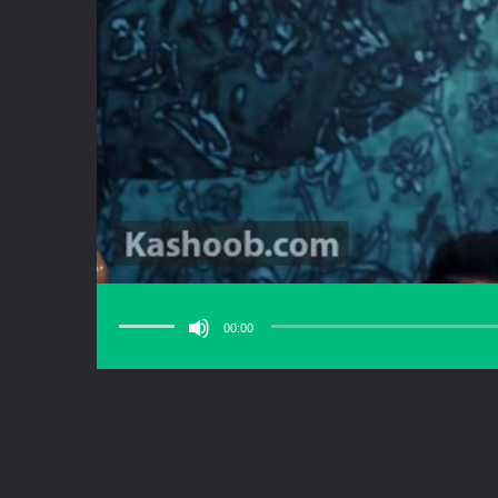
برای
افزایش
یا
00:00
کاهش
صدا
از
کلیدهای
بالا
و
پایین
استفاده
کنید.