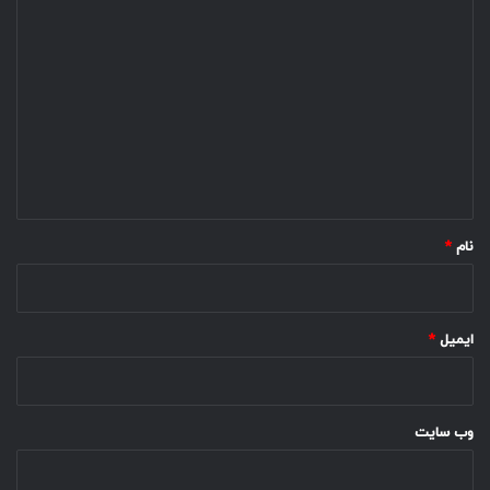
د
ی
د
گ
ا
ه
*
نام
*
ایمیل
*
وب‌ سایت