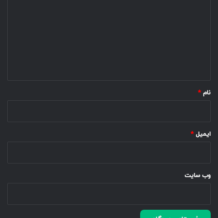
ی
د
گ
ا
ه
*
نام
*
ایمیل
*
وب‌ سایت