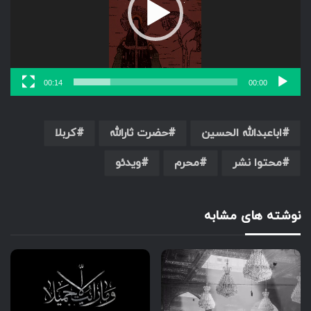
00:14
00:00
اباعبدالله الحسین
حضرت ثارالله
کربلا
محتوا نشر
محرم
ویدئو
نوشته های مشابه