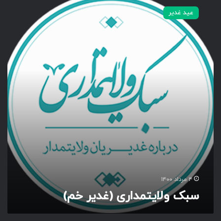
ب
عید غدیر
ک
و
ل
ا
ی
ت
م
د
ا
ر
ی
(
غ
د
ی
ر
۴ مرداد ۱۴۰۰
خ
سبک ولایتمداری (غدیر خم)
م
)