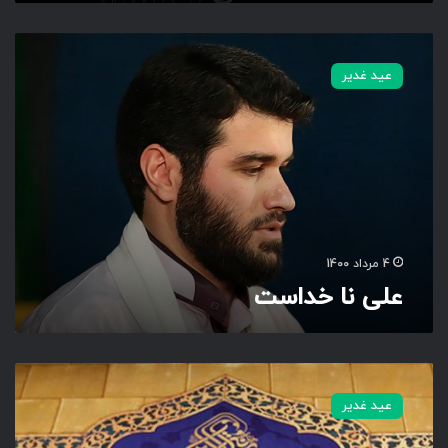
ه
ع
ل
عید غدیر
ی
ن
ا
خ
د
ا
س
ت
4 مرداد 1400
علی نا خداست
م
ن
عید غدیر
م
ا