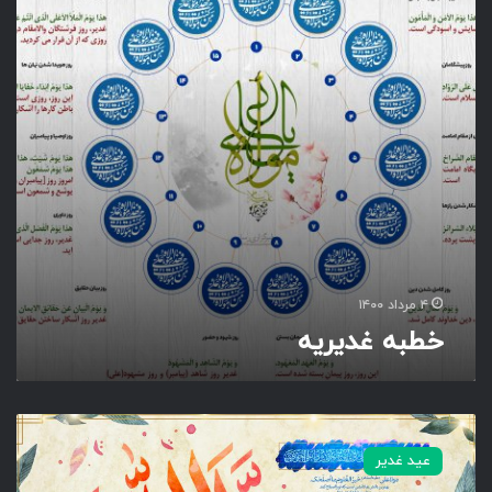
د
ی
ر
ی
ه
۴ مرداد ۱۴۰۰
خطبه غدیریه
ا
ش
عید غدیر
ه