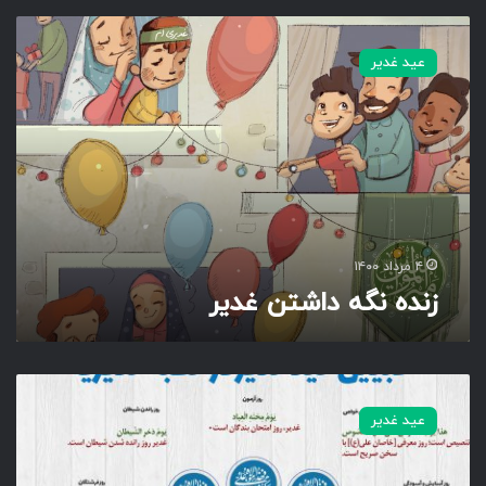
ز
ن
عید غدیر
د
ه
ن
گ
ه
د
ا
ش
ت
۴ مرداد ۱۴۰۰
ن
زنده نگه داشتن غدیر
غ
د
ی
ر
خ
ط
عید غدیر
ب
ه
غ