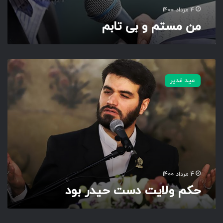
4 مرداد 1400
من مستم و بی تابم
ح
ک
عید غدیر
م
و
ل
ا
ی
ت
د
س
ت
4 مرداد 1400
ح
حکم ولایت دست حیدر بود
ی
د
ر
ب