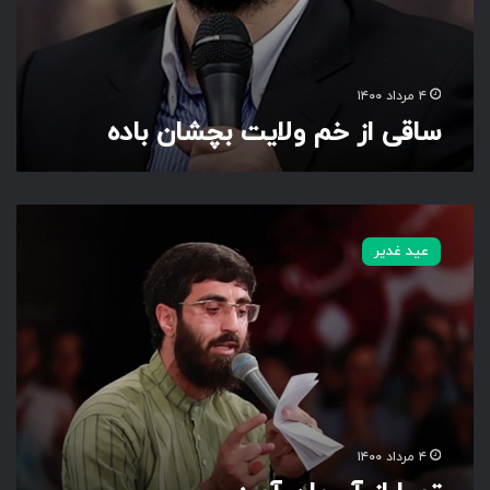
چ
ش
ا
ن
۴ مرداد ۱۴۰۰
ب
ساقی از خم ولایت بچشان باده
ا
د
ه
ت
و
عید غدیر
ر
ا
ا
ز
آ
س
م
ا
ن
۴ مرداد ۱۴۰۰
آ