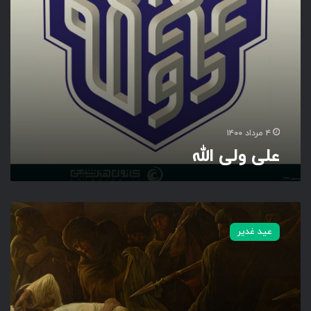
ه
۴ مرداد ۱۴۰۰
علی ولی الله
ن
ف
عید غدیر
س
ر
س
و
ل