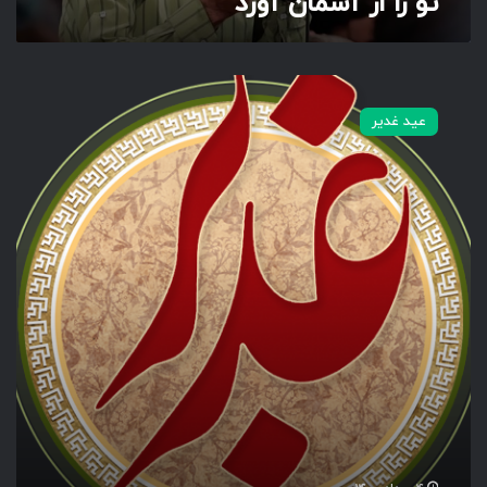
تو را از آسمان آورد
و
ر
د
ب
ر
عید غدیر
ک
ر
ا
ن
ه
غ
د
ی
ر