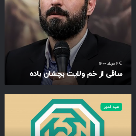
و
ل
ا
ی
ت
ب
چ
ش
ا
ن
4 مرداد 1400
ب
ساقی از خم ولایت بچشان باده
ا
د
ه
ن
ا
عید غدیر
م
م
ب
ا
ر