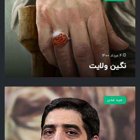
ن
و
ل
ا
ی
ت
4 مرداد 1400
نگین ولایت
س
ا
عید غدیر
ق
ی
ا
ز
خ
م