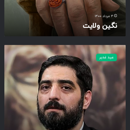
ت
۴ مرداد ۱۴۰۰
نگین ولایت
س
ا
عید غدیر
ق
ی
ا
ز
خ
م
و
ل
ا
ی
ت
ب