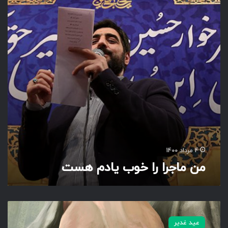
ج
ر
ا
ر
ا
خ
و
ب
ی
ا
د
م
ه
س
4 مرداد 1400
ت
من ماجرا را خوب یادم هست
ن
گ
عید غدیر
ی