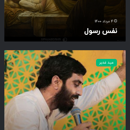
4 مرداد 1400
نفس رسول
ر
و
عید غدیر
ز
گ
ا
ر
م
ب
ا
غ
ل
ا
م