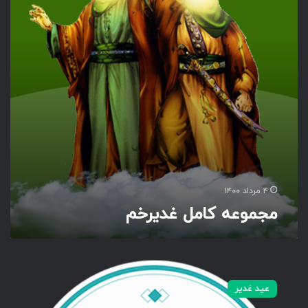
ه
ک
ا
م
ل
غ
د
ی
ر
خ
م
۴ مرداد ۱۴۰۰
مجموعه کامل غدیرخم
س
ب
عید غدیر
ک