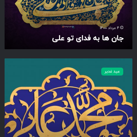
ف
د
ا
ی
4 مرداد 1400
ت
جان ها به فدای تو علی
و
ع
ل
ی
م
ح
عید غدیر
م
د
و
ع
ل
ی
س
ل
ا
م