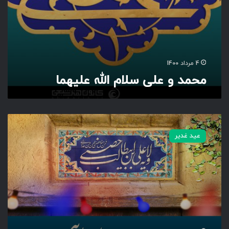
ا
ل
ل
ه
ع
ل
4 مرداد 1400
ی
محمد و علی سلام الله علیهما
ه
م
ا
ه
م
عید غدیر
ه
د
ر
پ
ن
ا
ه
م
و