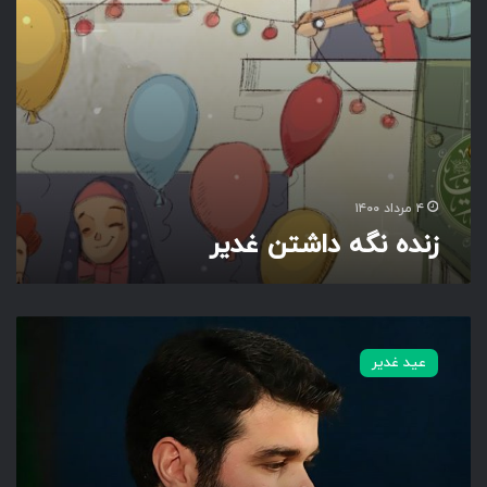
ش
ت
ن
غ
د
ی
ر
۴ مرداد ۱۴۰۰
زنده نگه داشتن غدیر
ع
ل
عید غدیر
ی
ن
ا
خ
د