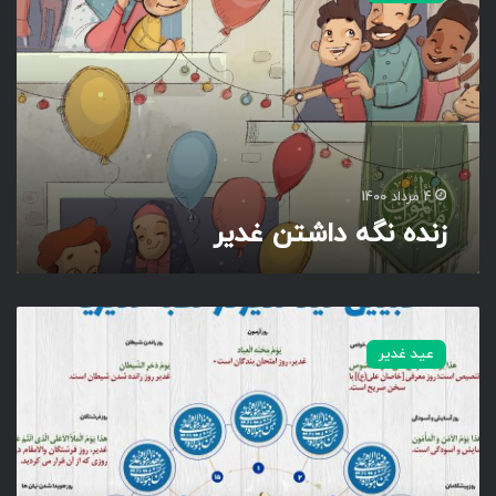
ه
ن
گ
ه
د
ا
ش
ت
4 مرداد 1400
ن
زنده نگه داشتن غدیر
غ
د
ی
ر
خ
ط
عید غدیر
ب
ه
غ
د
ی
ر