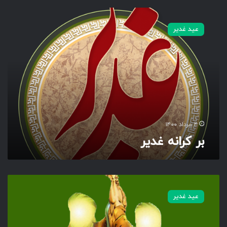
ب
ر
عید غدیر
ک
ر
ا
ن
ه
غ
د
ی
ر
۴ مرداد ۱۴۰۰
بر کرانه غدیر
م
ج
عید غدیر
م
و
ع