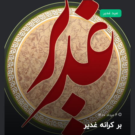
ب
ر
عید غدیر
ک
ر
ا
ن
ه
غ
د
ی
ر
4 مرداد 1400
بر کرانه غدیر