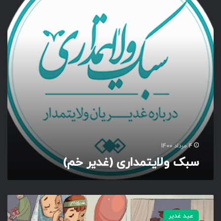
ل
ا
ی
ت
م
د
ا
ر
ی
(
غ
د
ی
ر
4 مرداد 1400
خ
سبک ولایتمداری (غدیر خم)
م
)
ز
ن
عید غدیر
د