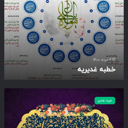
ی
ه
4 مرداد 1400
خطبه غدیریه
ج
ا
عید غدیر
ن
ه
ا
ب
ه