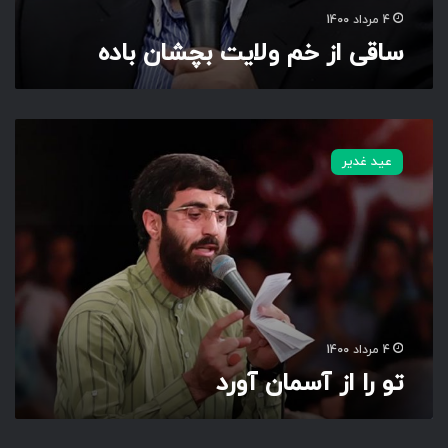
ن
4 مرداد 1400
ب
ساقی از خم ولایت بچشان باده
ا
د
ه
ت
و
عید غدیر
ر
ا
ا
ز
آ
س
م
ا
ن
4 مرداد 1400
آ
تو را از آسمان آورد
و
ر
د