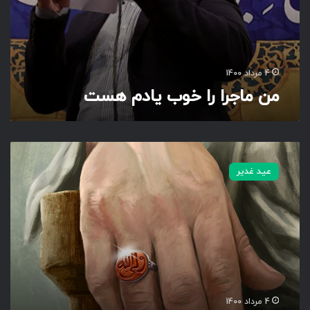
ا
د
م
ه
س
4 مرداد 1400
ت
من ماجرا را خوب یادم هست
ن
گ
عید غدیر
ی
ن
و
ل
ا
ی
ت
4 مرداد 1400