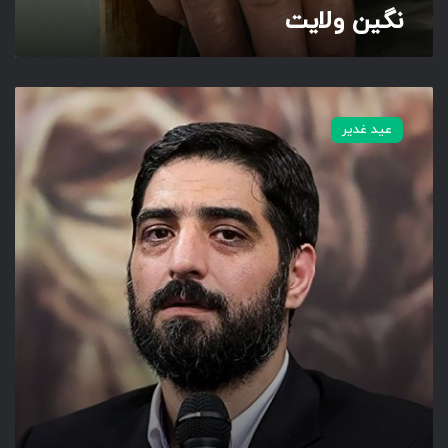
نگین ولایت
س
ا
عید غدیر
ق
ی
ا
ز
خ
م
و
ل
ا
ی
ت
ب
چ
ش
ا