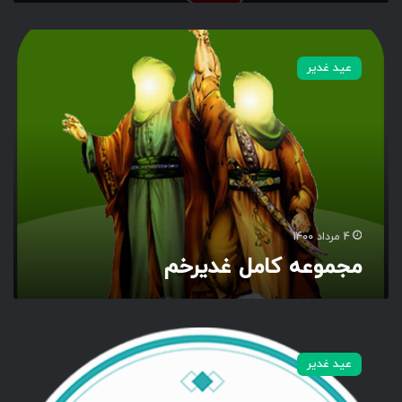
م
ج
عید غدیر
م
و
ع
ه
ک
ا
م
ل
غ
4 مرداد 1400
د
مجموعه کامل غدیرخم
ی
ر
خ
م
س
ب
عید غدیر
ک
و