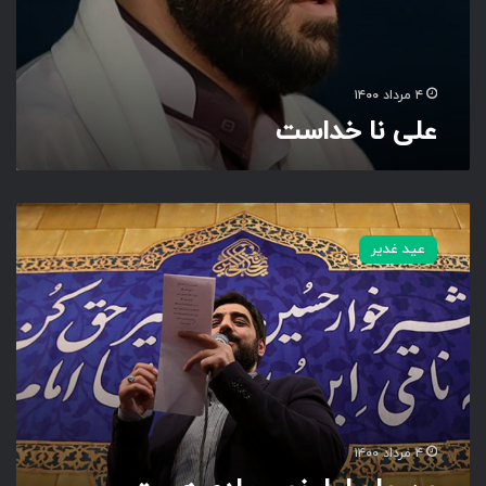
۴ مرداد ۱۴۰۰
علی نا خداست
م
ن
عید غدیر
م
ا
ج
ر
ا
ر
ا
خ
و
۴ مرداد ۱۴۰۰
ب