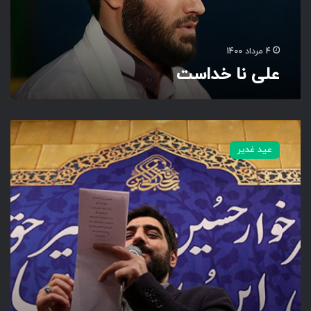
ا
س
ت
4 مرداد 1400
علی نا خداست
م
ن
عید غدیر
م
ا
ج
ر
ا
ر
ا
خ
و
ب
ی