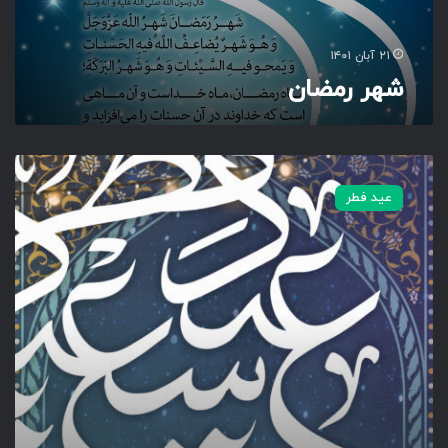
۲۱ آبان ۱۴۰۱
شهر رمضان
ع
ی
عید فطر
د
س
ع
ی
د
ف
ط
ر