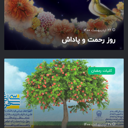
22 اردیبهشت 1400
روز رحمت و پاداش
د
ع
کلیات رمضان
ا
ی
ر
و
ز
س
ی
ا
م
20 اردیبهشت 1400
ر