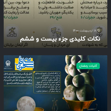
ب
ی
س
ت
و
ش
18 اردیبهشت 1400
ش
نکات کلیدی جزء بیست و ششم
م
د
ع
کلیات رمضان
ا
ی
ر
و
ز
ب
ی
س
ت