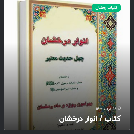
ت
کلیات رمضان
ا
ب
/
ا
ن
و
ا
ر
د
ر
خ
ش
ا
ن
۱۸ خرداد ۱۴۰۰
کتاب / انوار درخشان