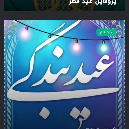
پروفایل عید فطر
ر
ع
ی
عید فطر
د
ب
ن
د
گ
ی