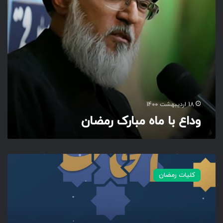
ه
م
ب
ا
ر
ک
ر
م
ض
ا
18 اردیبهشت 1400
ن
وداع با ماه مبارک رمضان
ا
م
کلیات رمضان
ت
ح
ا
ن
ا