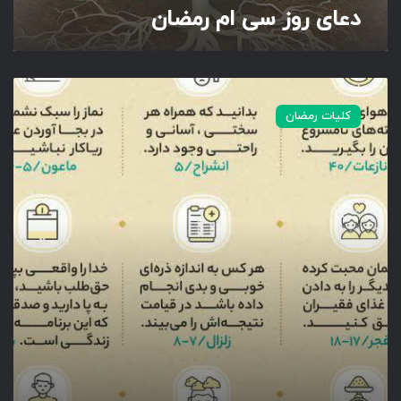
دعای روز سی ام رمضان
م
ض
ا
ن
ن
ک
کلیات رمضان
ا
ت
ک
ل
ی
د
ی
ج
ز
ء
س
ی
ا
م