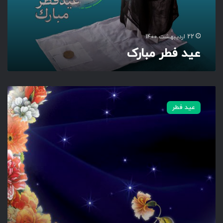
ب
ا
ر
ک
22 اردیبهشت 1400
عید فطر مبارک
ر
و
عید فطر
ز
ر
ح
م
ت
و
پ
ا
د
ا
ش