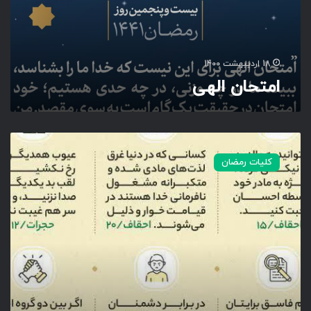
ل
ه
ی
18 اردیبهشت 1400
امتحان الهی
ن
ک
کلیات رمضان
ا
ت
ک
ل
ی
د
ی
ج
ز
ء