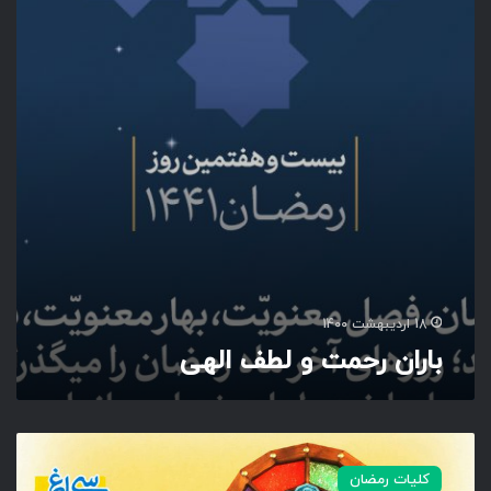
ن
ن
ر
ح
م
ت
و
ل
ط
ف
ا
ل
ه
ی
18 اردیبهشت 1400
باران رحمت و لطف الهی
د
ع
کلیات رمضان
ا