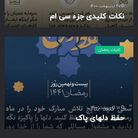
20 اردیبهشت 1400
نکات کلیدی جزء سی ام
ح
ف
کلیات رمضان
ظ
د
ل
ه
ا
ی
پ
ا
ک
18 اردیبهشت 1400
حفظ دلهای پاک