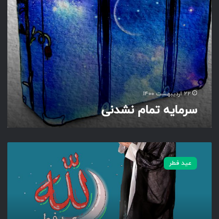
م
ن
ش
د
ن
ی
۲۲ اردیبهشت ۱۴۰۰
سرمایه تمام نشدنی
ع
ی
عید فطر
د
ف
ط
ر
م