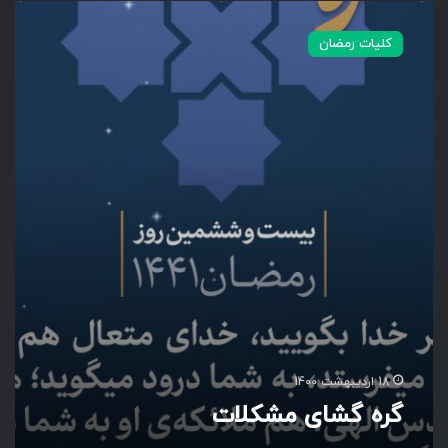
گ
ر
کلیات رمضان
ه
گ
ش
ا
ی
م
ش
ک
ل
ا
ت
18 اردیبهشت 1400
گره گشای مشکلات