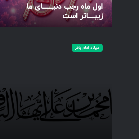
ن
اول ماه رجب دنیــــــای ما
ی
زیبــــاتر است
ـ
ـ
ـ
ـ
ی
ـ
ا
میلاد امام باقر
ـ
م
ا
ح
ی
م
م
د
ا
ب
ز
ن
ی
ع
ب
ل
ـ
ی
ـ
ا
ـ
ی
ـ
ه
ا
ا‌
ت
ا