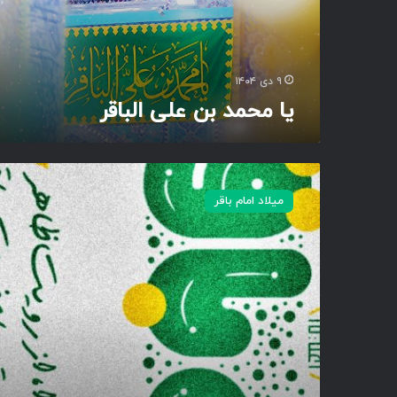
ن
ع
ل
ی
۹ دی ۱۴۰۴
ا
یا محمد بن علی الباقر
ل
ب
ا
ق
ا
ر
ی
میلاد امام باقر
ن
و
ر
خ
د
ا
،
ا
ز
ر
و