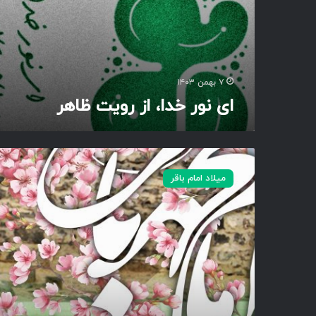
ی
ت
ظ
ا
ه
۷ بهمن ۱۴۰۳
ر
ای نور خدا، از رویت ظاهر
ی
ا
میلاد امام باقر
ا
م
ا
م
م
ح
م
د
ب