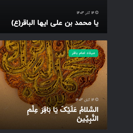
ر
ل
ا
ب
س
14 آذر 1403
ا
ت
یا محمد بن علی ایها‌ الباقر(ع)
ق
ر
(
ع
ا
)
ل
میلاد امام باقر
سَّ
ل
ا
مُ
عَ
لَ
یْ
کَ
14 آبان 1403
یَ
السَّلامُ عَلَیْکَ یَا بَاقِرَ عِلْمِ
ا
النَّبِیِّینَ
بَ
ا
قِ