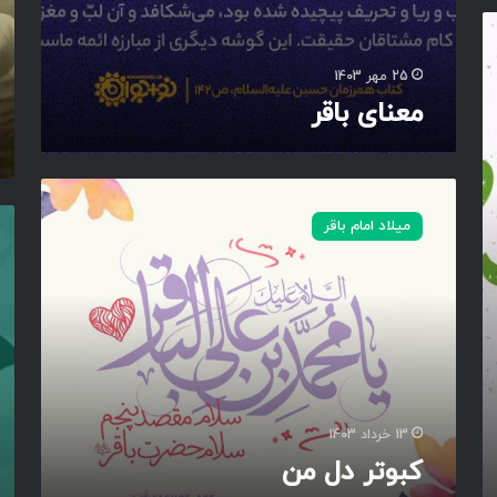
ا
ب
ا
25 مهر 1403
ق
معنای باقر
ر
ا
ل
ع
ک
ل
ب
ج
میلاد امام باقر
و
و
ا
م
ت
ن
ر
ب
د
ه
ل
ق
م
ر
ن
ب
ا
ن
13 خرداد 1403
ش
کبوتر دل من
م
ا