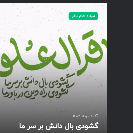
رَ
گ
عِ
ش
میلاد امام باقر
لْ
و
مِ
د
ا
ی
ل
ب
نَّ
ا
بِ
ل
یِّ
د
ی
ا
نَ
ن
ش
ب
ر
س
ر
م
ا
20 خرداد 1403
گشودی بال دانش بر سر ما