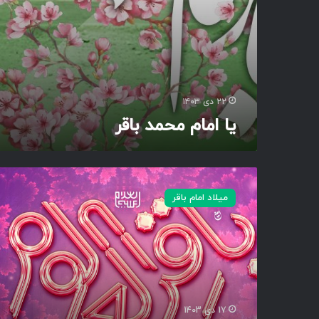
ا
ق
ر
۲۲ دی ۱۴۰۳
یا امام محمد باقر
ا
و
میلاد امام باقر
ل
م
ا
ه
ر
ج
ب
د
17 دی 1403