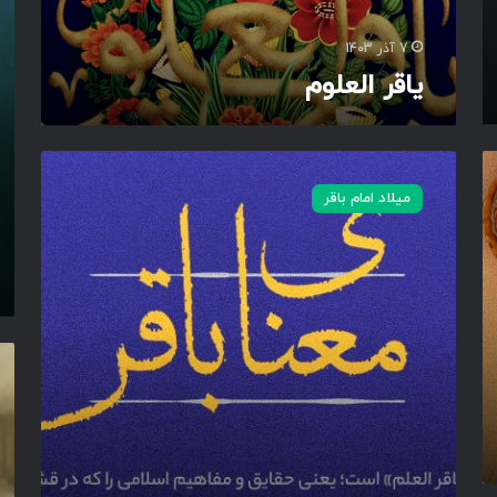
س
م
یْ
ت
کَ
7 آذر 1403
یَ
یاقر العلوم
ا
بَ
ا
قِ
م
رَ
ع
میلاد امام باقر
عِ
ن
لْ
ا
مِ
ی
ا
ب
ل
ا
نَّ
ق
بِ
ر
م
یِّ
و
ی
ل
نَ
ا
ن
ا
ی