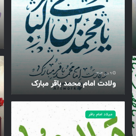
ا
د‌
م
پ
م
ن
ح
ج
م
م‌
د
،
ب
س
ا
ل
ق
ا
ن
ر
م‌
و
م
ح
ر
۹ دی ۱۴۰۴
ب
ض
ی
ولادت امام محمد باقر مبارک
ا
ر
د
ر
ت‌
ر
ک
ب
س
ا
ی
گ
ق
ن
ش
ر
میلاد امام باقر
ه
و
ت
د
و
ی
س