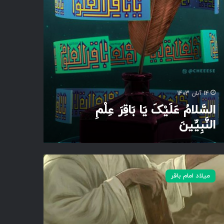
14 آبان 1403
السَّلامُ عَلَیْکَ یَا بَاقِرَ عِلْمِ
النَّبِیِّینَ
میلاد امام باقر