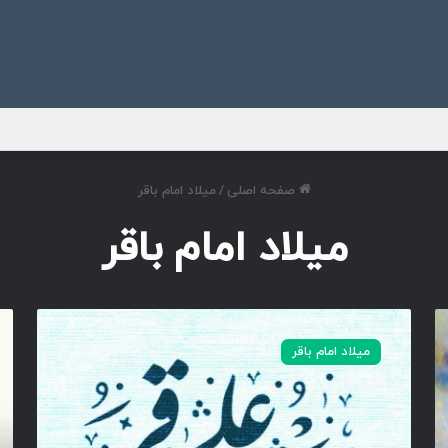
ی
صفحه اصلی
/
میلاد امام باقر
میلاد امام باقر
و
س
ل
ل
میلاد امام باقر
ا
ا
د
م‌
ت
م
ا
ق
م
ص