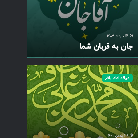
13 خرداد 1403
جان به قربان شما
میلاد امام باقر
28 بهمن 1401