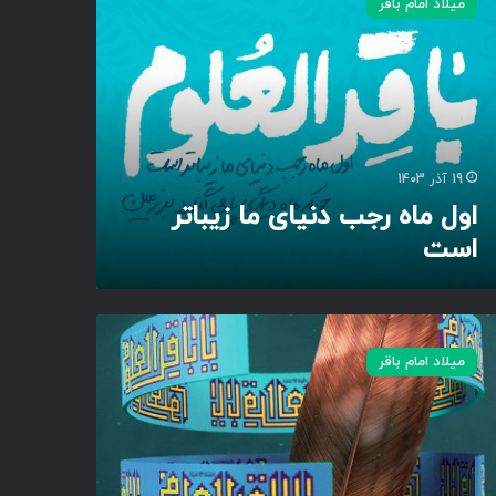
میلاد امام باقر
19 آذر 1403
اول ماه رجب دنیای ما زیباتر
است
میلاد امام باقر