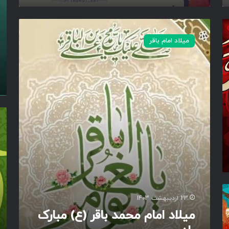
م
ی
میلاد امام باقر
ل
ا
د
ا
م
ا
م
ا
م
ل
ح
ا
م
م
د
ا
ب
م
ا
م
ق
ح
ر
م
23 اردیبهشت 1403
(
د
میلاد امام محمد باقر (ع) مبارک
ع
ب
)