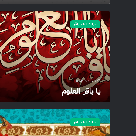
ی
ا
میلاد امام باقر
ب
ا
ق
ر
ا
ل
ع
ل
و
7 خرداد 1403
م
یا باقر العلوم
ص
ل
میلاد امام باقر
ی
ا