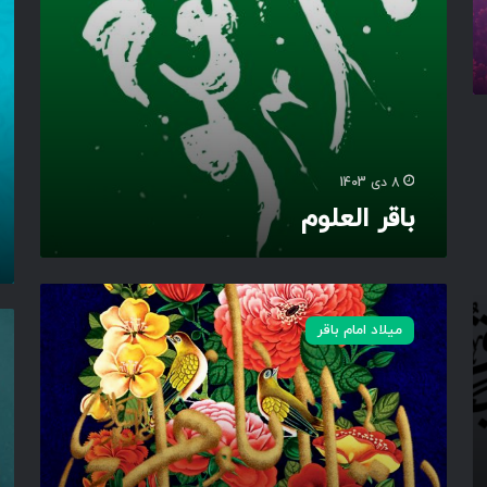
ل
ر
م
س
ا
و
ه
ل
ر
ا
ج
ل
ب
ل
د
ه
8 دی 1403
ن
باقر العلوم
ی
ا
ی
م
ی
ا
ا
ا
میلاد امام باقر
ز
ق
ل
ی
ر
سَّ
ب
ا
ل
ا
ل
ا
ت
ع
مُ
ر
ل
عَ
ا
و
لَ