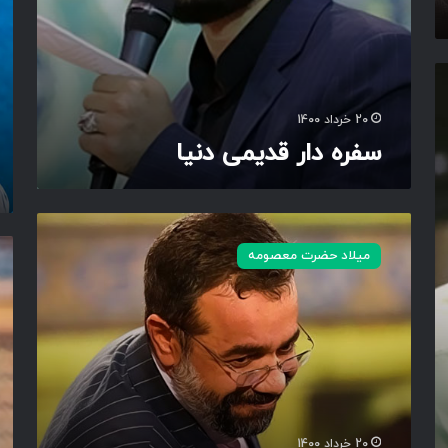
د
ا
ن
آ
ی
ف
ا
ت
ا
ب
20 خرداد 1400
ک
سفره دار قدیمی دنیا
ن
ب
ا
ن
ا
و
ی
ر
میلاد حضرت معصومه
س
ؤ
ح
ی
ر
ا
ا
ی
م
ز
ا
ه
م
ر
ر
ا
ض
ی
20 خرداد 1400