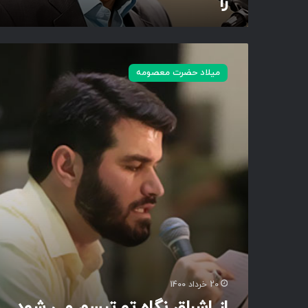
را
د
و
ز
ل
ا
ف
ز
میلاد حضرت معصومه
س
ا
ی
ش
ا
ر
ه
ا
ر
ق
ا
ن
گ
ا
ه
ت
و
ت
ب
س
م
20 خرداد 1400
م
از اشراق نگاه تو تبسم می شود