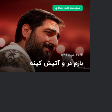
ا
شهادت امام صادق
ز
م
د
ر
و
آ
ت
ی
ش
27 خرداد 1399
ک
بازم در و آتیش کینه
ی
ن
ه