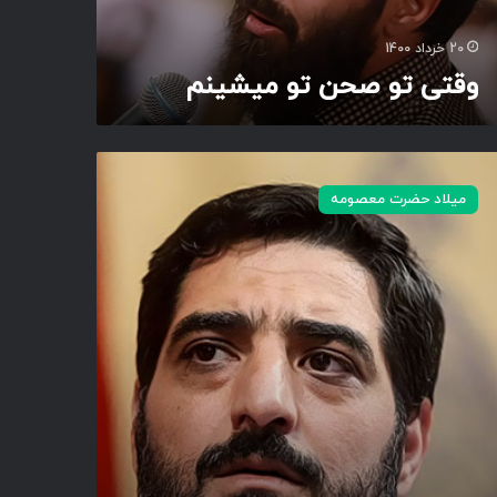
20 خرداد 1400
وقتی تو صحن تو میشینم
میلاد حضرت معصومه