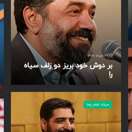
د
ب
ق
گ
ر
ر
د
ی
ب
ا
ز
و
ی
د
ن
ا
و
ک
ن
ز
ب
ی
ل
و
م
ف
ت
۲۹ خرداد ۱۴۰۰
م
س
ر
بر دوش خود بریز دو زلف سیاه
ا
ی
ا
را
ا
ی
ه
ح
ر
ر
ا
م
ا
ت
ی
س
میلاد امام رضا
ج
ج
ا
د
ن
ه
د
ک
ل