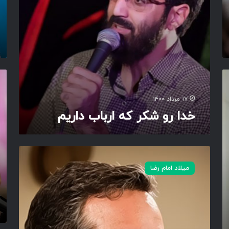
ه
د
ا
ه
ر
ا
ب
م
ا
س
ب
م
د
ت
ت
ا
خ
ا
ر
ر
خ
۱۷ مرداد ۱۴۰۰
ی
ا
د
خدا رو شکر که ارباب داریم
م
س
ا
ا
و
ن
ن
ب
د
ب
ی
ا
ر
ش
میلاد امام رضا
ن
د
ت
ش
و
ر
م
ش
ا
خ
ی
و
ی
د