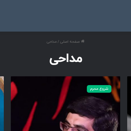
ی
صفحه اصلی
/
مداحی
مداحی
خ
م
د
ن
شروع محرم
ا
خ
ر
د
و
ا
ش
ر
ک
ا
ر
د
ک
ی