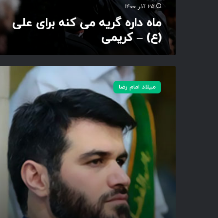
ی
۲۵ آذر ۱۴۰۰
ه
ماه داره گریه می کنه برای علی
م
(ع) – کریمی
ی
ک
ن
ه
ح
ب
ر
میلاد امام رضا
ر
م
ا
ل
ی
ب
ع
ر
ل
ی
ی
ز
(
ز
ع
ا
)
ئ
–
ر
ک
ه
ر
ا
ی
م