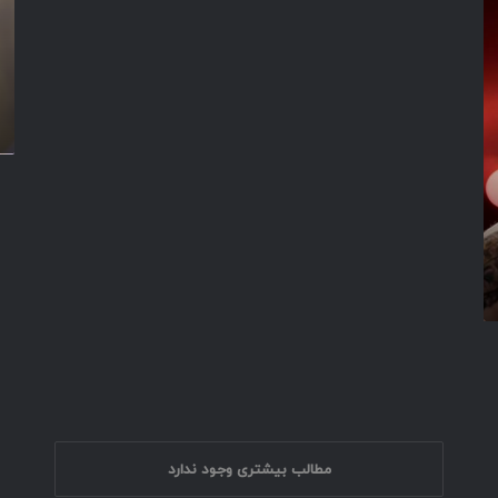
ی
م
ب
ر
(
ص
)
مطالب بیشتری وجود ندارد