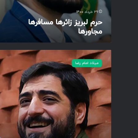
م
س
ی
ا
۲۹ خرداد ۱۴۰۰
ف
حرم لبریز زائرها مسافرها
ر
مجاورها
ه
ا
م
ج
و
ا
ل
و
میلاد امام رضا
ی
ر
ن
ه
ع
ا
م
ت
ک
ش
و
ر
م
آ
م