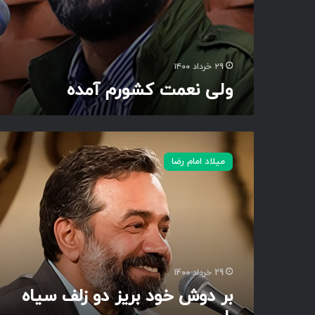
د
ه
۲۹ خرداد ۱۴۰۰
ولی نعمت کشورم آمده
ب
ر
میلاد امام رضا
د
و
ش
خ
و
د
ب
ر
29 خرداد 1400
ی
بر دوش خود بریز دو زلف سیاه
ز