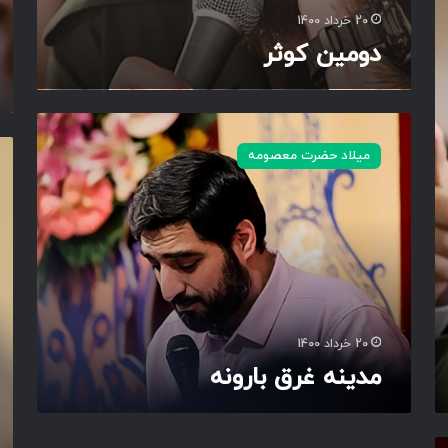
ت
20 خرداد 1400
و
دومین کوثر
م
ی
ش
ی
م
ن
د
چ
میلاد حضرت معصومه
م
ی
ن
ن
ی
ه
ن
غ
گ
ر
ف
ق
ت
ب
پ
ا
ی
ر
ر
20 خرداد 1400
و
ی
مدینه غرق بارونه
ن
ز
ه
آ
ل
پ