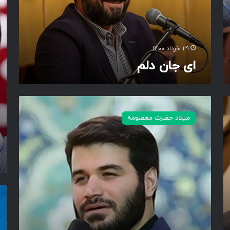
ن
م
ی
د
۲۹ خرداد ۱۴۰۰
ای جان دلم
س
ف
میلاد حضرت معصومه
ر
ه
د
ا
ر
ق
د
ت
ی
و
م
م
ی
ر