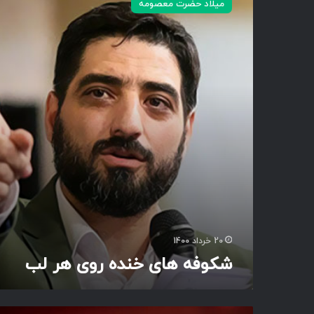
میلاد حضرت معصومه
ا
و
ی
ف
م
ه
م
ه
ا
ا
ی
خ
ن
د
ه
ر
و
ی
ه
ر
ل
20 خرداد 1400
ب
شکوفه های خنده روی هر لب
ب