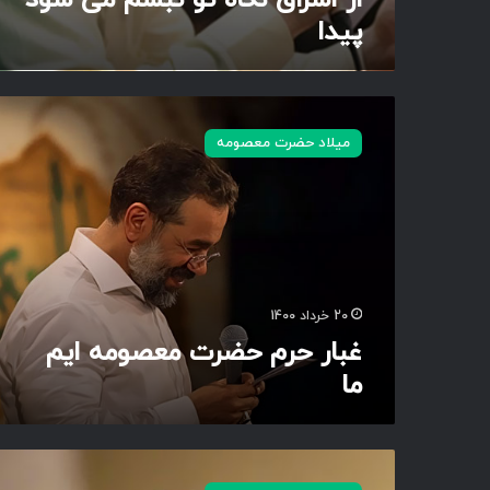
ی
پیدا
ش
و
د
پ
غ
ی
ب
د
میلاد حضرت معصومه
ا
ا
ر
ح
ر
م
ح
ض
ر
20 خرداد 1400
ت
غبار حرم حضرت معصومه ایم
م
ما
ع
ص
و
م
ش
ه
ک