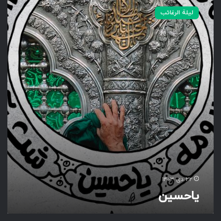
ا
لیلة الرغائب
ح
س
ی
ن
۲۲ دی ۱۴۰۳
یاحسین