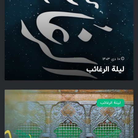
ئ
ب
۱۰ دی ۱۴۰۳
ليلة الرغائب
ش
ـ
لیلة الرغائب
ـ
ـ
ـ
ب‌
آ