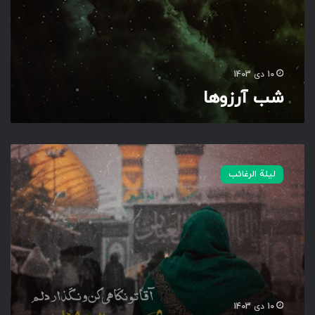
10 دی 1403
شب آرزوها
آ
ق
لیلة الرغائب
ا‌
ت
و‌
ن
گ
ا
ه
ی‌
ک
10 دی 1403
ن‌