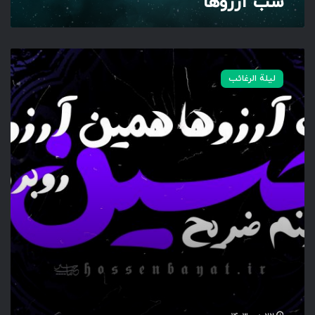
شب آرزوها
ش
ب
لیلة الرغائب
آ
ر
ز
و
ه
ا