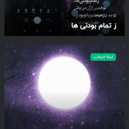
ن
ی
ه
۲۶ آذر ۱۴۰۴
ا
ز تمام بودنی ها
ا
م
لیلة الرغائب
ش
ب
ا
گ
ر
ق
ب
و
ل
ن
ش
و