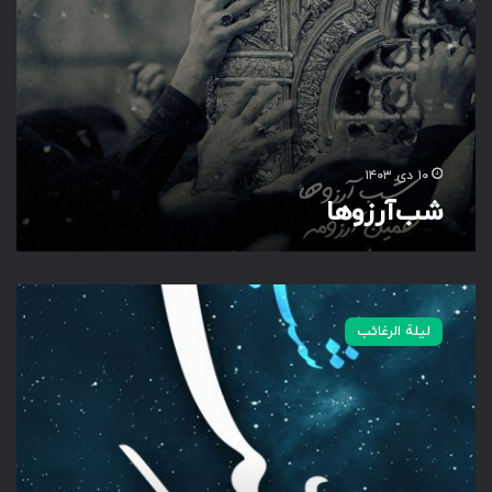
ر
ز
و
ه
ا
۱۰ دی ۱۴۰۳
شب‌آرزوها
ل
ي
لیلة الرغائب
ل
ة
ا
ل
ر
غ
ا