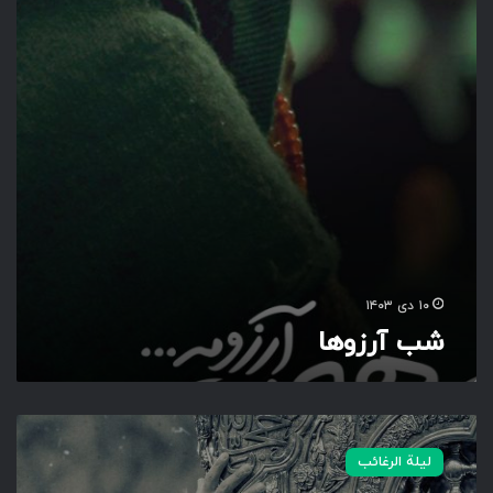
و
ه
ا
۱۰ دی ۱۴۰۳
شب آرزوها
ش
ب‌
لیلة الرغائب
آ