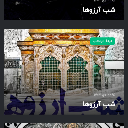
۲۲ دی ۱۴۰۳
شب آرزوها
ش
ب
لیلة الرغائب
آ
ر
ز
و
ه
ا
۲۲ دی ۱۴۰۳
شب آرزوها
ی