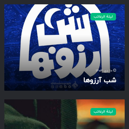
ش
ب
لیلة الرغائب
آ
ر
ز
و
ه
ا
۱۰ دی ۱۴۰۳
شب آرزوها
ش
ب
لیلة الرغائب
آ
ر
ز