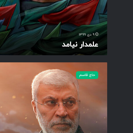
۹ دی ۱۳۹۹
علمدار نیامد
ب
ه
حاج قاسم
ا
ح
ت
ر
ا
م
ت
ق
ی