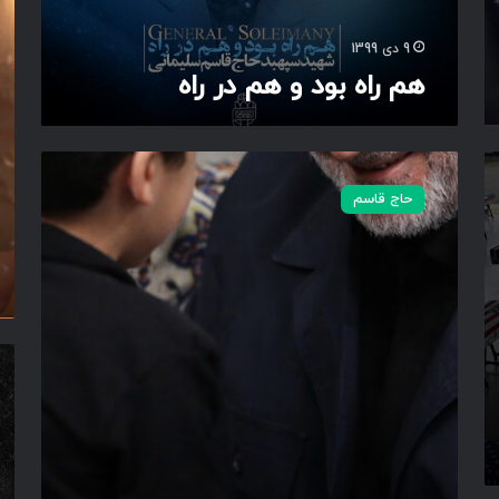
ی
ه
ت
م
ق
9 دی 1399
د
م
هم راه بود و هم در راه
ر
ت
ر
خ
ا
و
ه
ا
ی
ه
ت
حاج قاسم
د
ی
ب
م
و
ی
د
د
3
و
ب
ا
س
ر
ر
ه
د
ا
ر
ا
س