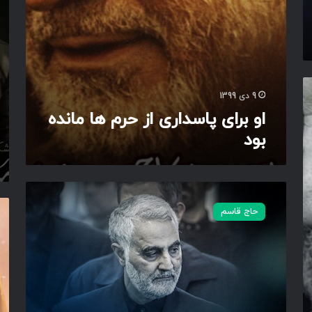
ا
خ
ر
م
ی
م
ا
ی
ز
س
ح
ل
ر
ا
9 دی 1399
م
م
او برای پاسداری از حرم ها مانده
ه
ت
بود
ا
،
م
ش
ا
ک
ن
ن
ه
د
ت
م
ی
ه
حاج قاسم
ا
ر
ک
ب
گ
ا
ج
و
ر
ه
ه
د
س
ب
ا
ب
و
ن
و
د
م
ی
و
ن