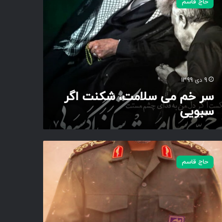
حاج قاسم
9 دی 1399
سر خم می سلامت، شکنت اگر
سبویی
حاج قاسم