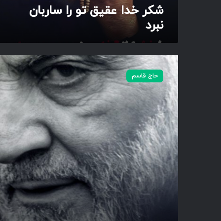
ت
شکر خدا عقیق تو را ساربان
و
نبرد
ر
ا
س
ا
س
ر
ر
حاج قاسم
ب
د
ا
ا
ن
ر
ن
ش
ب
ه
ر
ی
د
د
ح
ا
ج
ق
ا
س
م