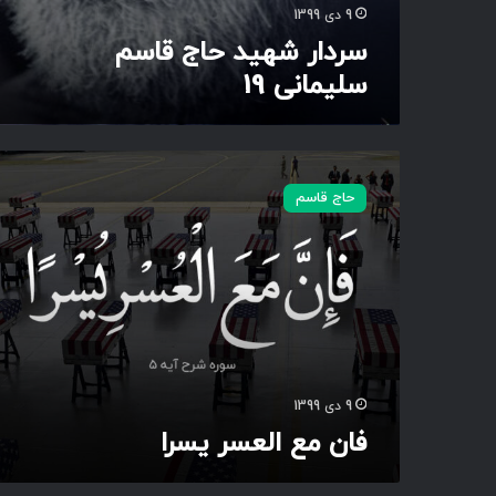
س
9 دی 1399
ل
سردار شهید حاج قاسم
ی
سلیمانی 19
م
ا
ن
ی
ف
1
ا
9
حاج قاسم
ن
م
ع
ا
ل
ع
س
ر
ی
9 دی 1399
س
فان مع العسر یسرا
ر
ا