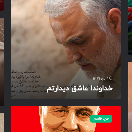
د
م
ا
گ
ع
ا
ا
س
ن
ش
ن
ی
ق
گ
د
ر
ی
ت
د
خ
ا
ا
ر
ل
ت
ی
م
ن
۹ دی ۱۳۹۹
ی
خداوندا عاشق دیدارتم
س
ت
ب
ه
ب
حاج قاسم
ا
ه
ح
ا