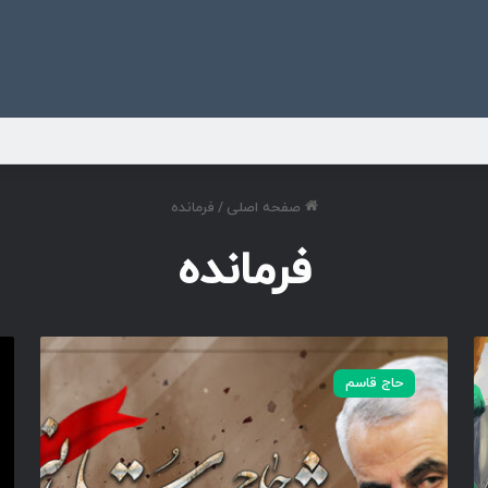
ی
صفحه اصلی
/
فرمانده
فرمانده
س
خ
ر
ط
حاج قاسم
د
ج
ا
ه
ر
ا
ش
د
ه
ا