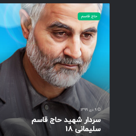
س
ر
حاج قاسم
د
ا
ر
ش
ه
ی
د
ح
ا
ج
ق
ا
س
م
س
9 دی 1399
ل
سردار شهید حاج قاسم
ی
سلیمانی 18
م
ا