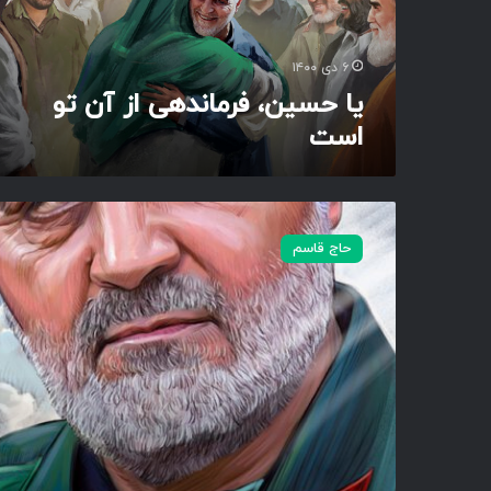
ف
ر
م
۶ دی ۱۴۰۰
ا
یا حسین، فرماندهی از آن تو
ن
است
د
ه
ی
ا
ع
ز
ل
حاج قاسم
آ
م
ن
د
ت
ا
و
ر
ا
ن
س
ی
ت
ا
م
د