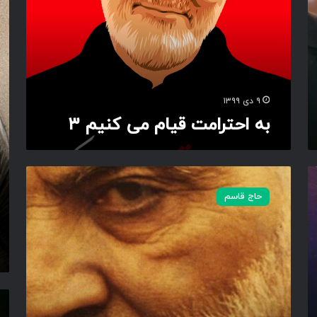
ت
ح
ر
ت
ا
ر
م
ا
ت
م
ق
ت
ی
ق
۹ دی ۱۳۹۹
ا
ی
به احترامت قیام می کنیم ۳
م
ا
م
م
ی
م
ک
ی
ا
ن
ک
و
حاج قاسم
ی
ن
ب
م
ی
ر
۳
م
ا
۲
ی
پ
ا
س
س
د
ر