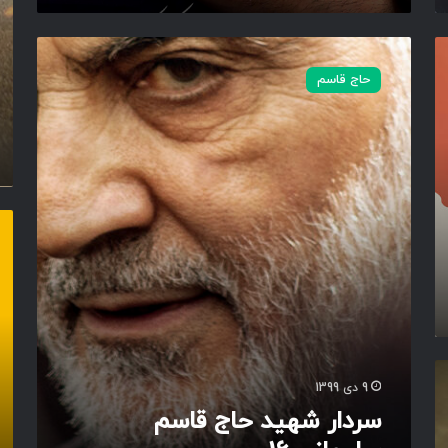
)
س
ر
حاج قاسم
د
ا
ر
ش
ه
ی
د
ا
ح
س
ا
ت
ج
و
ق
ر
ا
ی
س
ش
م
ه
س
ا
9 دی 1399
ل
د
سردار شهید حاج قاسم
ی
ت
م