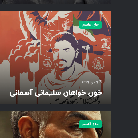
ن
ی
خ
1
و
8
حاج قاسم
ن
خ
و
ا
ه
ا
ن
س
ل
9 دی 1399
ی
خون خواهان سلیمانی آسمانی
م
ا
ن
ی
س
آ
ر
حاج قاسم
س
د
م
ا
ا