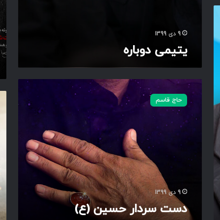
ل
ا
م
9 دی 1399
یتیمی دوباره
د
س
#
حاج قاسم
ت
ا
س
ن
ر
ت
د
ق
ا
ا
ر
م
ح
_
س
س
ی
خ
9 دی 1399
ن
ت
دست سردار حسین (ع)
(
ع