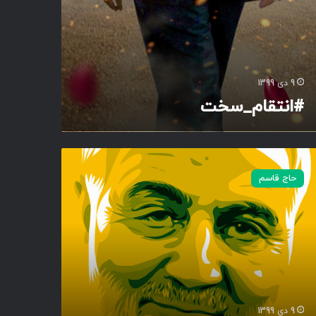
9 دی 1399
#انتقام_سخت
حاج قاسم
9 دی 1399