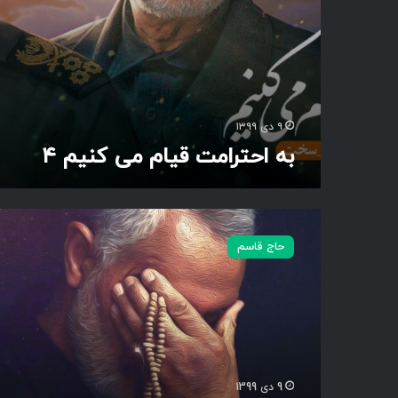
ا
م
م
ی
ک
ن
ی
۹ دی ۱۳۹۹
م
به احترامت قیام می کنیم ۴
۴
ش
ک
حاج قاسم
ر
خ
د
ا
ع
ق
ی
ق
9 دی 1399