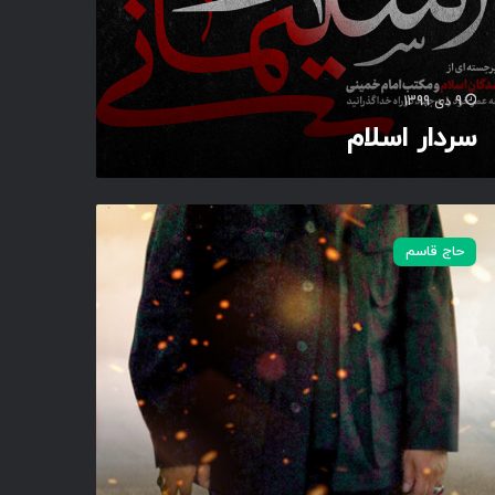
9 دی 1399
سردار اسلام
حاج قاسم