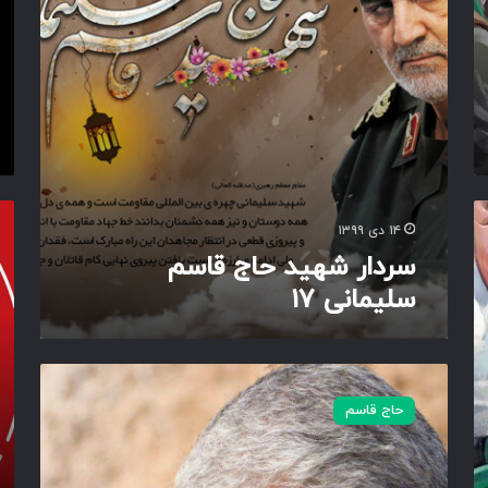
ی
د
د
ا
ح
م
ا
ه
ج
د
ق
ا
ا
ر
س
د
م
…
ت
س
۱۴ دی ۱۳۹۹
ص
ل
و
سردار شهید حاج قاسم
ی
ی
سلیمانی ۱۷
م
ر
ا
پ
ن
ر
ی
و
خ
۱
ف
د
۷
حاج قاسم
ا
ا
ی
و
ل
ن
ه