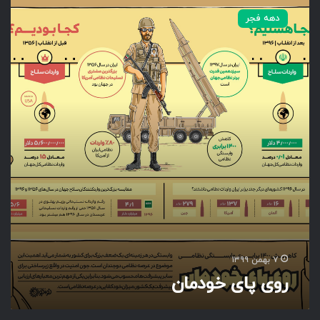
و
دهه فجر
ی
پ
ا
ی
خ
و
د
م
ا
ن
۷ بهمن ۱۳۹۹
روی پای خودمان