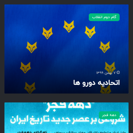
ا
ت
گام دوم انقلاب
ح
ا
د
ی
ه
د
و
ر
و
۷ بهمن ۱۳۹۹
ه
اتحادیه دورو ها
ا
ش
ر
دهه فجر
و
ع
ی