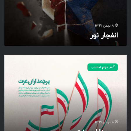
۸ بهمن ۱۳۹۹
انفجار نور
پ
ر
گام دوم انقلاب
چ
م
د
ا
ر
ا
ن
ع
ز
۸ بهمن ۱۳۹۹
ت