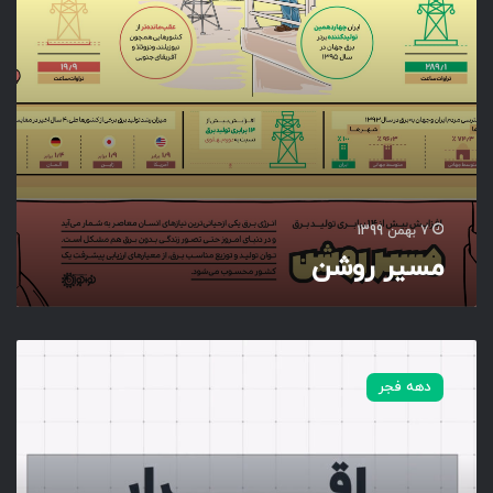
7 بهمن 1399
مسیر روشن
ا
ق
دهه فجر
ر
ا
ر
(
م