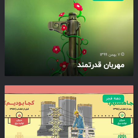
ب
ا
ن
ق
د
ر
ت
م
7 بهمن 1399
ن
مهربان قدرتمند
د
م
س
دهه فجر
ی
ر
ر
و
ش
ن