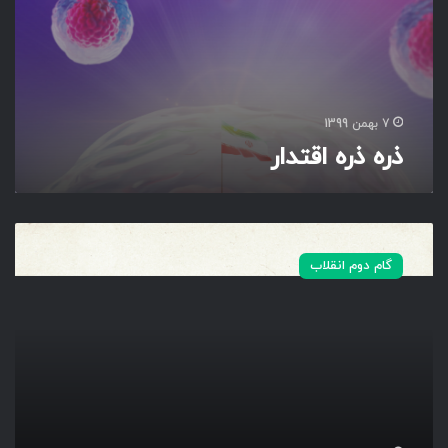
7 بهمن 1399
ذره ذره اقتدار
ا
ن
گام دوم انقلاب
ق
ل
ا
ب
ا
س
ل
ا
م