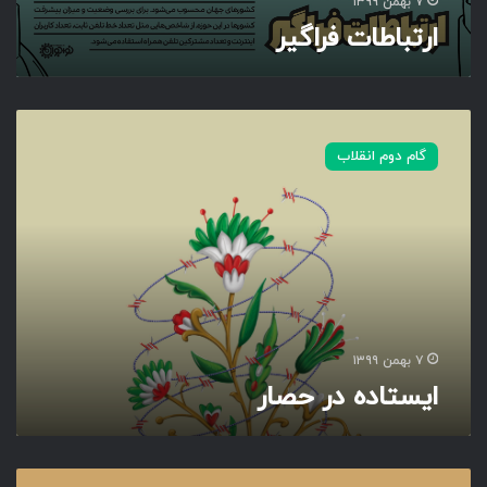
۷ بهمن ۱۳۹۹
ارتباطات فراگیر
ا
ی
گام دوم انقلاب
س
ت
ا
د
ه
د
ر
ح
ص
۷ بهمن ۱۳۹۹
ا
ایستاده در حصار
ر
ر