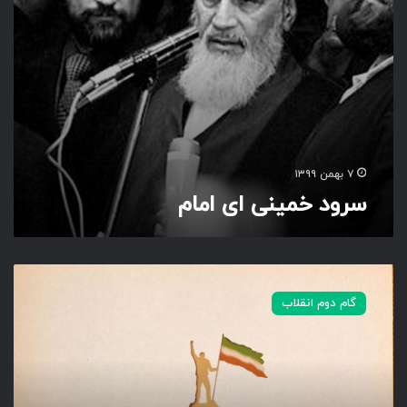
ا
ی
ا
م
ا
م
۷ بهمن ۱۳۹۹
سرود خمینی ای امام
و
ا
گام دوم انقلاب
ر
و
ن
م
ا