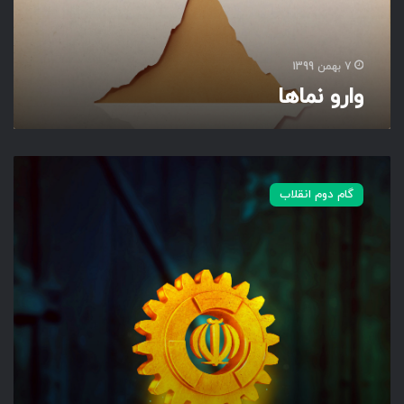
ه
ا
7 بهمن 1399
وارو نماها
ج
ه
گام دوم انقلاب
ش
ط
ل
ا
ی
ی