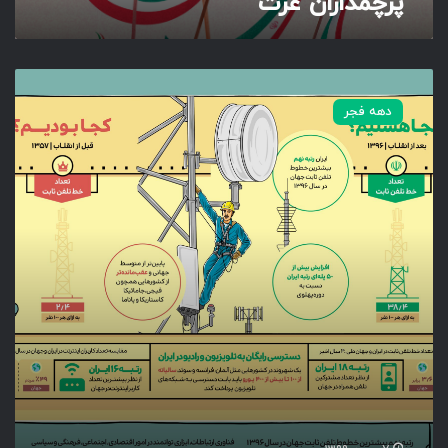
پرچمداران عزت
ا
ر
دهه فجر
ت
ب
ا
ط
ا
ت
ف
ر
ا
گ
ی
ر