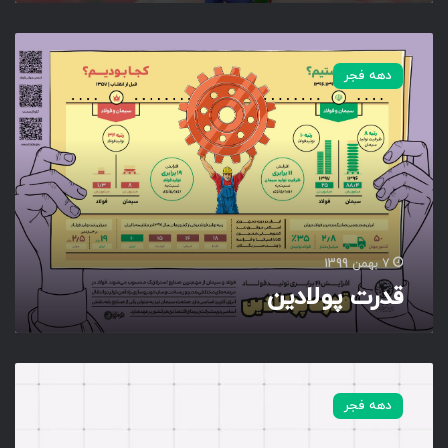
ق
د
دهه فجر
ر
ت
پ
و
ل
ا
د
ی
ن
7 بهمن 1399
قدرت پولادین
ا
ق
دهه فجر
ر
ا