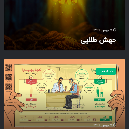
7 بهمن 1399
جهش طلایی
ع
ط
دهه فجر
ر
س
ل
ا
م
ت
ی
7 بهمن 1399