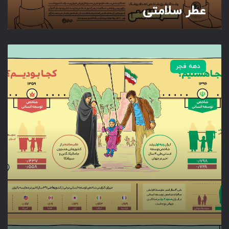
عطر سلامتی
ن
س
دهه فجر
ی
م
آ
ر
ا
م
ش