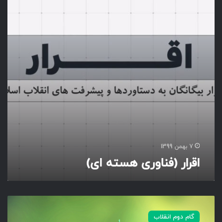
ر
(
ف
ن
ا
و
ر
ی
ه
س
ت
ه
ا
ی
7 بهمن 1399
)
اقرار (فناوری هسته ای)
م
ه
گام دوم انقلاب
ر