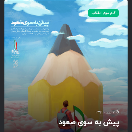
پ
ی
گام دوم انقلاب
ش
ب
ه
س
و
ی
ص
ع
و
د
7 بهمن 1399
پیش به سوی صعود