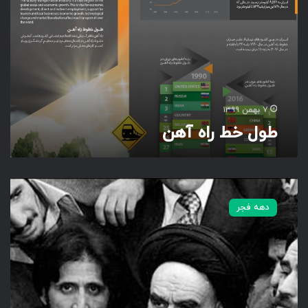
خ
ط
ر
ا
ه
آ
ه
ن
۷ بهمن ۱۳۹۹
طول خط راه آهن
س
ر
دهه فجر
و
د
خ
م
ی
ن
ی