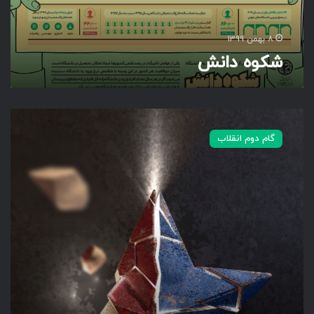
۸ بهمن ۱۳۹۹
شکوه دانش
ا
ن
گام دوم انقلاب
ف
ج
ا
ر
ن
و
ر