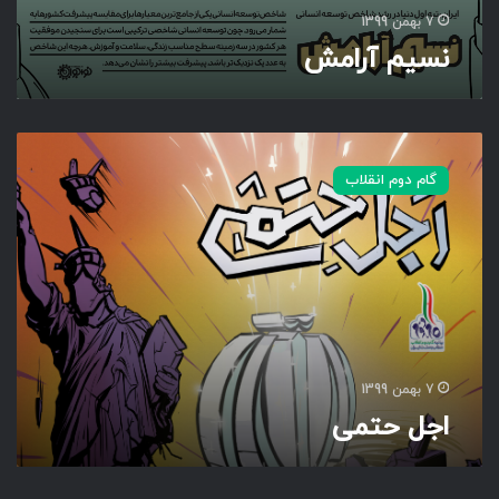
7 بهمن 1399
نسیم آرامش
ا
ج
گام دوم انقلاب
ل
ح
ت
م
ی
7 بهمن 1399
اجل حتمی