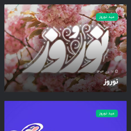
ن
و
عید نوروز
ر
و
ز
۱۷ دی ۱۴۰۳
نوروز
ب
ه
عید نوروز
ا
ر
ج