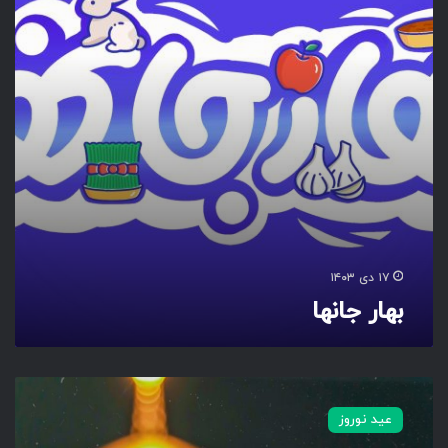
ا
ن
ه
ا
۱۷ دی ۱۴۰۳
بهار جانها
د
ل
عید نوروز
ت