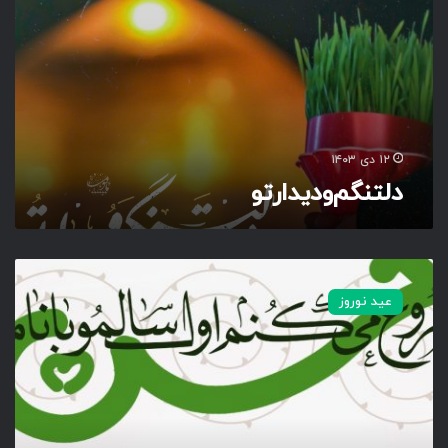
ن
گ
م‌
و‌
د
ی
د
ا
۱۲ دی ۱۴۰۳
ر‌
دلتنگم‌و‌دیدار‌تو
ت
و
ش
ر
عید نوروز
و
ع‌
م
ی
ک
ن
م‌