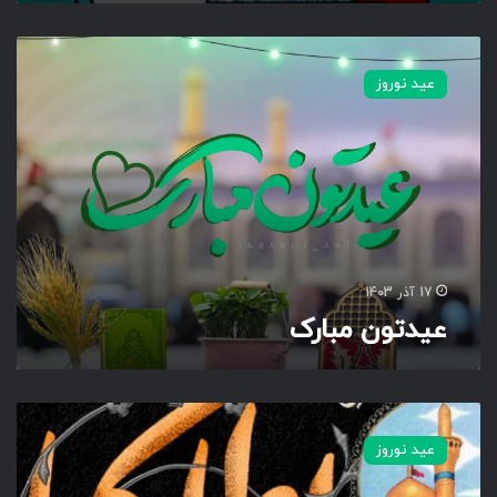
ع
ی
عید نوروز
د
ت
و
ن
م
ب
ا
ر
ک
17 آذر 1403
عیدتون مبارک
ح
و
عید نوروز
ل
ح