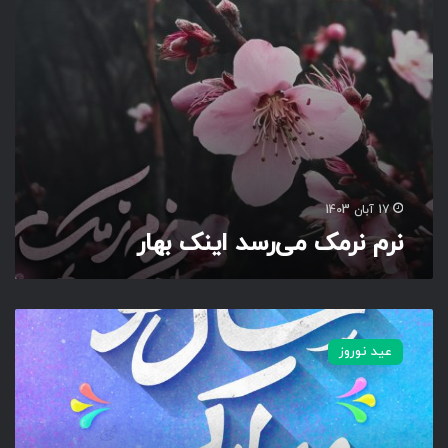
ی‌
ر
س
د
ا
ی
ن
ک
ب
ه
17 آبان 1403
ا
نرم نرمک می‌رسد اینک بهار
ر
س
ا
عید نوروز
ل
ن
و
م
ب