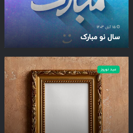
ا
ر
ک
15 آبان 1403
سال نو مبارک
س
ا
عید نوروز
ل
ن
و
ش
د
،
ا
م
ا
ق