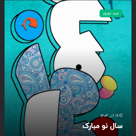
س
ا
عید نوروز
ل
ن
و
م
ب
ا
ر
ک
19 آذر 1403
سال نو مبارک