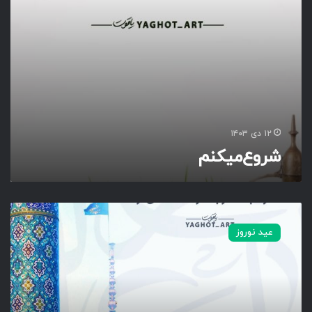
۱۲ دی ۱۴۰۳
شروع‌میکنم‌
ت
ق
عید نوروز
و
ی
م‌
ه
ا‌