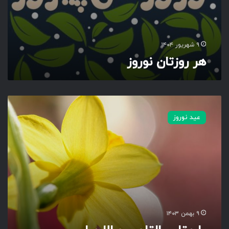
۹ شهریور ۱۴۰۴
هر روزتان نوروز
ی
ا
عید نوروز
م
ق
ل
ب
ا
ل
ق
ل
و
۹ بهمن ۱۴۰۳
ب