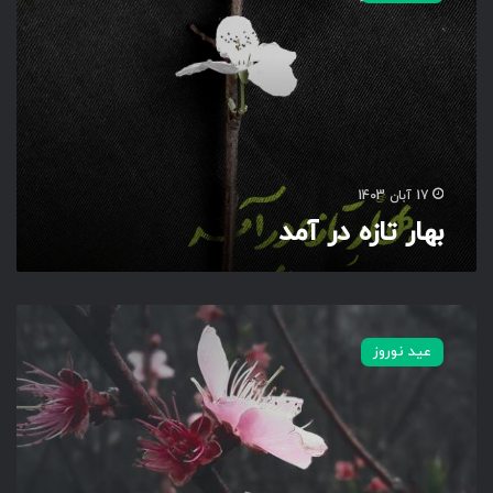
ر
ت
ا
ز
ه
د
ر
آ
17 آبان 1403
م
بهار تازه در آمد
د
ن
ر
عید نوروز
م
ن
ر
م
ک
م