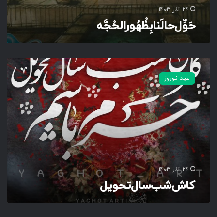
ه
24 آذر 1403
حَوِّل‌حالَنا‌بِظُهُور‌الحُجَّه
ک
ا
عید نوروز
ش‌
ش
ب‌
س
ا
ل‌
ت
ح
و
24 آذر 1403
ی
کاش‌شب‌سال‌تحویل
ل