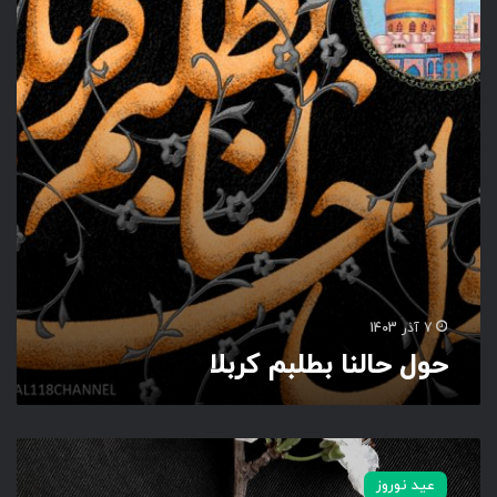
ا
ل
ن
ا
ب
ط
ل
ب
م
ک
ر
ب
ل
ا
7 آذر 1403
حول حالنا بطلبم کربلا
ب
ه
عید نوروز
ا