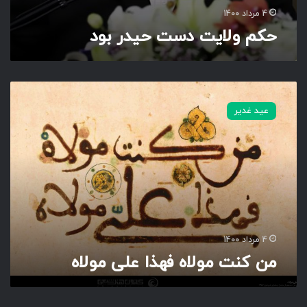
د
4 مرداد 1400
حکم ولایت دست حیدر بود
م
ن
عید غدیر
ک
ن
ت
م
و
ل
ا
ه
ف
4 مرداد 1400
ه
من کنت مولاه فهذا علی مولاه
ذ
ا
ع
ل