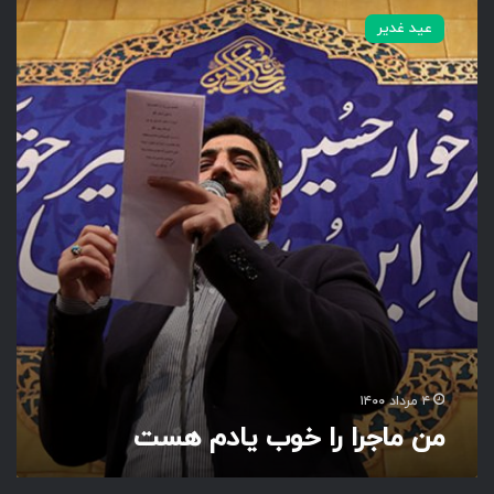
ن
عید غدیر
م
ا
ج
ر
ا
ر
ا
خ
و
ب
ی
ا
د
م
ه
س
۴ مرداد ۱۴۰۰
ت
من ماجرا را خوب یادم هست