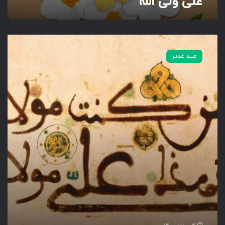
علی ولی الله
م
ن
عید غدیر
ک
ن
ت
م
و
ل
ا
ه
ف
ه
ذ
ا
ع
ل
ی
م