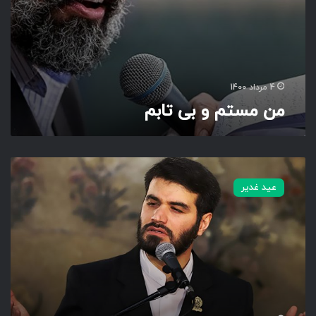
م
4 مرداد 1400
من مستم و بی تابم
ح
ک
عید غدیر
م
و
ل
ا
ی
ت
د
س
ت