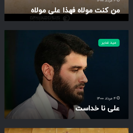
۴ مرداد ۱۴۰۰
و
من کنت مولاه فهذا علی مولاه
ل
ا
ه
ع
ل
عید غدیر
ی
ن
ا
خ
د
ا
س
ت
۴ مرداد ۱۴۰۰
علی نا خداست
م