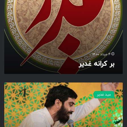
ی
ر
۴ مرداد ۱۴۰۰
بر کرانه غدیر
ر
و
عید غدیر
ز
گ
ا
ر
م