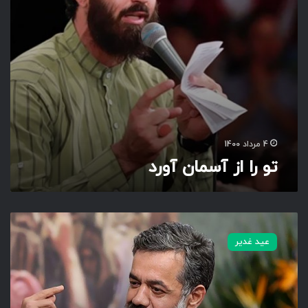
م
ا
ن
آ
و
ر
د
4 مرداد 1400
تو را از آسمان آورد
ب
ه
عید غدیر
ل
ب
ج
ز
ذ