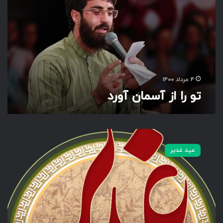
ا
ا
ز
آ
س
م
ا
ن
۴ مرداد ۱۴۰۰
آ
تو را از آسمان آورد
و
ر
د
ب
ر
عید غدیر
ک
ر
ا
ن
ه
غ
د