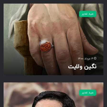
ن
گ
عید غدیر
ی
ن
و
ل
ا
ی
ت
۴ مرداد ۱۴۰۰
نگین ولایت
س
ا
عید غدیر
ق
ی
ا