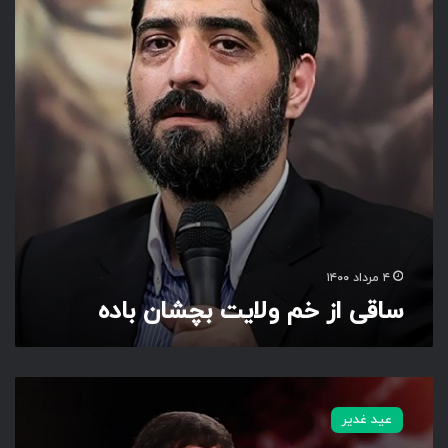
ز
خ
م
و
ل
ا
ی
ت
ب
چ
ش
ا
ن
۴ مرداد ۱۴۰۰
ب
ساقی از خم ولایت بچشان باده
ا
د
ه
ت
و
عید غدیر
ر