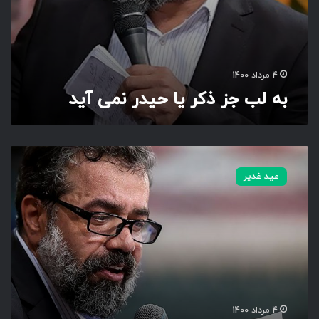
د
ر
ن
م
ی
4 مرداد 1400
آ
به لب جز ذکر یا حیدر نمی آید
ی
د
م
ن
عید غدیر
م
س
ت
م
و
ب
ی
ت
ا
4 مرداد 1400
ب