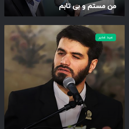
من مستم و بی تابم
م
ح
ک
عید غدیر
م
و
ل
ا
ی
ت
د
س
ت
ح
ی
د
ر
ب
و