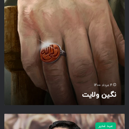
و
ل
ا
ی
ت
4 مرداد 1400
نگین ولایت
س
ا
عید غدیر
ق